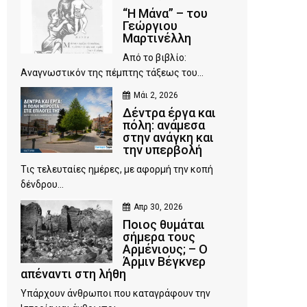
“Η Μάνα” – του
Γεώργιου
Μαρτινέλλη
Από το βιβλίο:
Αναγνωστικόν της πέμπτης τάξεως του...
Μάι 2, 2026
Δέντρα έργα και
πόλη: ανάμεσα
στην ανάγκη και
την υπερβολή
Τις τελευταίες ημέρες, με αφορμή την κοπή
δένδρου...
Απρ 30, 2026
Ποιος θυμάται
σήμερα τους
Αρμένιους; – Ο
Άρμιν Βέγκνερ
απέναντι στη λήθη
Υπάρχουν άνθρωποι που καταγράφουν την