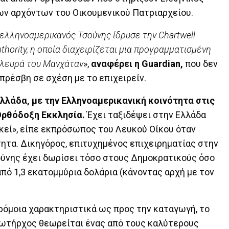
των αρχόντων του Οικουμενικού Πατριαρχείου
.
 ελληνοαμερικανός Τσούνης ίδρυσε την Chartwell
uthority, η οποία διαχειρίζεται μια προγραμματισμένη
πλευρά του Μανχάταν
»,
αναφέρει η Guardian,
που δεν
πρέσβη σε σχέση με το επιχειρείν.
Ελλάδα, με την Ελληνοαμερικανική κοινότητα στις
Ορθόδοξη Εκκλησία.
Έχει ταξιδέψει στην Ελλάδα
εκεί», είπε εκπρόσωπος του Λευκού Οίκου όταν
ητα. Δικηγόρος, επιτυχημένος επιχειρηματίας στην
ούνης έχει δωρίσει τόσο στους Δημοκρατικούς όσο
πό 1,3 εκατομμύρια δολάρια (κάνοντας αρχή με τον
αρόμοια χαρακτηριστικά ως προς την καταγωγή, το
Σωτήρχος θεωρείται ένας από τους καλύτερους