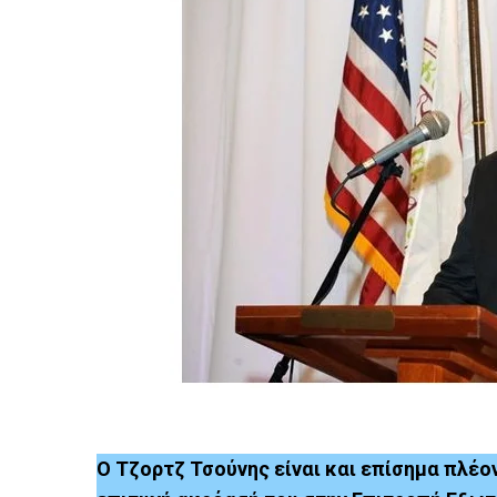
Ο Τζορτζ Τσούνης είναι και επίσημα πλέ