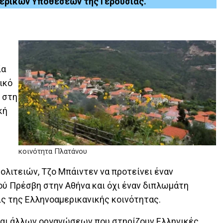
ερικών Υποθέσεων της Γερουσίας.
ία
ικό
 στη
κή
κοινότητα Πλατάνου
ιτειών, Τζο Μπάιντεν να προτείνει έναν
ού Πρέσβη στην Αθήνα και όχι έναν διπλωμάτη
ις της Ελληνοαμερικανικής κοινότητας.
0 και άλλων οργανώσεων που στηρίζουν Ελληνικές