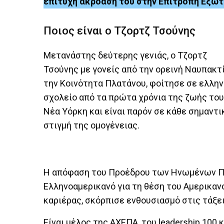
επιτυχή ακρόασή του στην Επιτροπή Εξωτ
Ποιος είναι ο Τζορτζ Τσούνης
Μετανάστης δεύτερης γενιάς, ο Τζορτζ
Τσούνης με γονείς από την ορεινή Ναυπακτ
την Κοινότητα Πλατάνου, φοίτησε σε ελλην
σχολείο από τα πρώτα χρόνια της ζωής του
Νέα Υόρκη και είναι παρόν σε κάθε σημαντι
στιγμή της ομογένειας.
Η απόφαση του Προέδρου των Ηνωμένων Πολ
Ελληνοαμερικανό για τη θέση του Αμερικαν
καριέρας, σκόρπισε ενθουσιασμό στις τάξε
Είναι μέλος της ΑΧΕΠΑ, του leadership 10