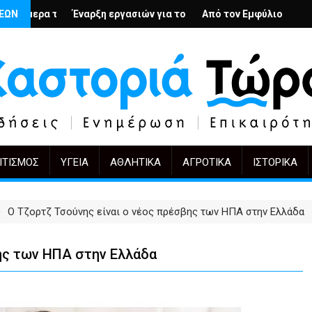
ή
ους; – Ο Άρμιν Βέγκνερ απέναντι στη λήθη
ΣΕΩΝ
 εργασιών για το Κέντρο Ημέρας Ολικής Φροντίδας στην Καστορι
Από τον Εμφύλιο στην Πόλωση: το ίδιο έργο
KIFF 51: Η εικόνα 
ΙΤΙΣΜΌΣ
ΥΓΕΊΑ
ΑΘΛΗΤΙΚΆ
ΑΓΡΟΤΙΚΆ
ΙΣΤΟΡΙΚΆ
Ο Τζορτζ Τσούνης είναι ο νέος πρέσβης των ΗΠΑ στην Ελλάδα
ης των ΗΠΑ στην Ελλάδα