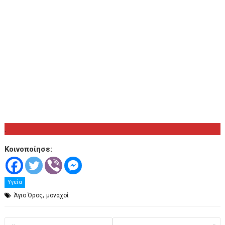
.
Κοινοποίησε:
Υγεία
,
Άγιο Όρος
μοναχοί
Πλοήγηση