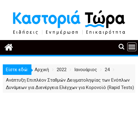
Περάστε
στο
περιεχόμενο
Είστε εδώ:
Αρχική
2022
Ιανουάριος
24
Ανάπτυξη Επιπλέον Σταθμών Δειγματοληψίας των Ενόπλων
Δυνάμεων για Διενέργεια Ελέγχων για Κορονοϊό (Rapid Tests)