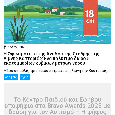
Νοέ 22, 2025
Η Ωφελιμότητα της Ανόδου της Στάθμης της
Λίμνης Καστοριάς: Ένα πολύτιμο δώρο 5
εκατομμυρίων κυβικών μέτρων νερού
Μέσα σε μόλις τρία εικοσιτετράωρα, η λίμνη της Καστοριάς...
Απόψεις
Υγεία
Το Κέντρο Παιδιού και Εφήβου
υποψήφιο στα Bravo Awards 2025 με
δράση για τον Αυτισμό – Η ψήφος