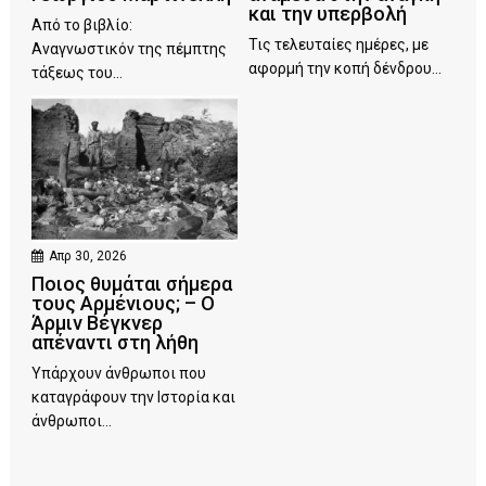
και την υπερβολή
Από το βιβλίο:
Τις τελευταίες ημέρες, με
Αναγνωστικόν της πέμπτης
αφορμή την κοπή δένδρου...
τάξεως του...
Απρ 30, 2026
Ποιος θυμάται σήμερα
τους Αρμένιους; – Ο
Άρμιν Βέγκνερ
απέναντι στη λήθη
Υπάρχουν άνθρωποι που
καταγράφουν την Ιστορία και
άνθρωποι...