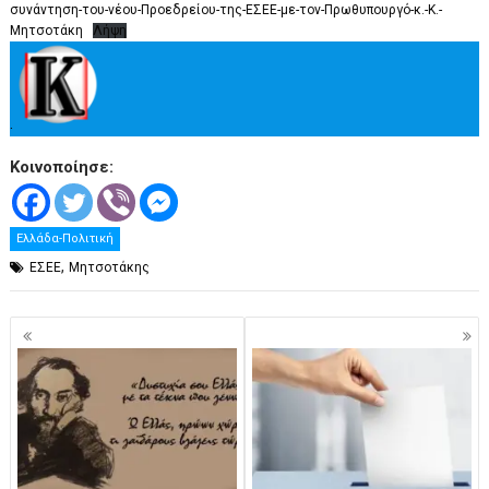
συνάντηση-του-νέου-Προεδρείου-της-ΕΣΕΕ-με-τον-Πρωθυπουργό-κ.-Κ.-
Μητσοτάκη
Λήψη
.
Κοινοποίησε:
Ελλάδα-Πολιτική
,
ΕΣΕΕ
Μητσοτάκης
Πλοήγηση
άρθρων