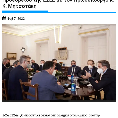
Κ. Μητσοτάκη
Φεβ 7, 2022
2-2-2022-ΔΤ_Οι-προοπτικές-και-τα-προβλήματα-του-Εμπορίου-στη-