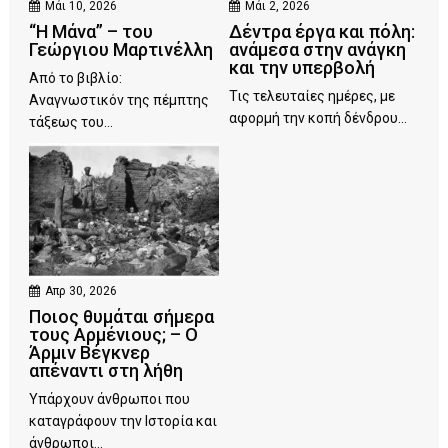
Μάι 10, 2026
Μάι 2, 2026
“Η Μάνα” – του
Δέντρα έργα και πόλη:
Γεώργιου Μαρτινέλλη
ανάμεσα στην ανάγκη
και την υπερβολή
Από το βιβλίο:
Τις τελευταίες ημέρες, με
Αναγνωστικόν της πέμπτης
αφορμή την κοπή δένδρου...
τάξεως του...
Απρ 30, 2026
Ποιος θυμάται σήμερα
τους Αρμένιους; – Ο
Άρμιν Βέγκνερ
απέναντι στη λήθη
Υπάρχουν άνθρωποι που
καταγράφουν την Ιστορία και
άνθρωποι...