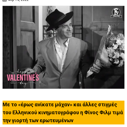
Με το «έρως ανίκατε μάχαν» και άλλες στιγμές
του Ελληνικού κινηματογράφου η Φίνος Φιλμ τιμά
την γιορτή των ερωτευμένων