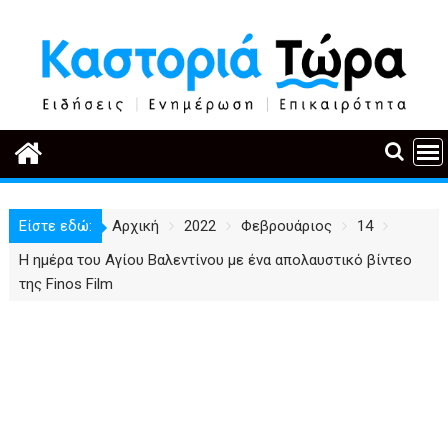
Περάστε
στο
περιεχόμενο
Είστε εδώ:
Αρχική
2022
Φεβρουάριος
14
Η ημέρα του Αγίου Βαλεντίνου με ένα απολαυστικό βίντεο
της Finos Film