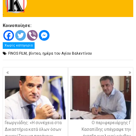
.
Κοινοποίησε:
Χωρίς κατηγορία
,
,
FINOS FILM
βίντεο
ημέρα του Αγίου Βαλεντίνου
Πλοήγηση
άρθρων
Γεωργιάδης: «Η συνέχεια στα
Ο περιφερειάρχης Γ
Δικαστήρια κατά όλων όσων
Κασαπίδης υπέγραψε την