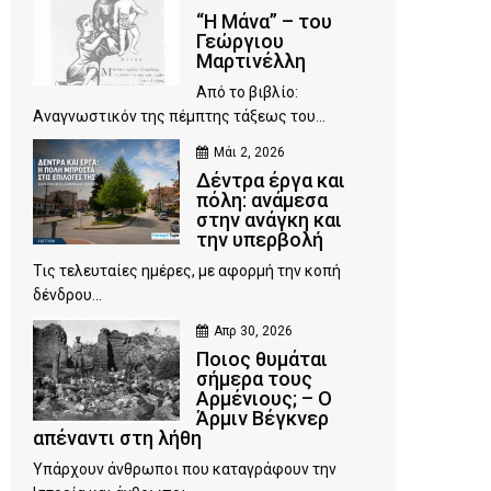
“Η Μάνα” – του
Γεώργιου
Μαρτινέλλη
Από το βιβλίο:
Αναγνωστικόν της πέμπτης τάξεως του...
Μάι 2, 2026
Δέντρα έργα και
πόλη: ανάμεσα
στην ανάγκη και
την υπερβολή
Τις τελευταίες ημέρες, με αφορμή την κοπή
δένδρου...
Απρ 30, 2026
Ποιος θυμάται
σήμερα τους
Αρμένιους; – Ο
Άρμιν Βέγκνερ
απέναντι στη λήθη
Υπάρχουν άνθρωποι που καταγράφουν την