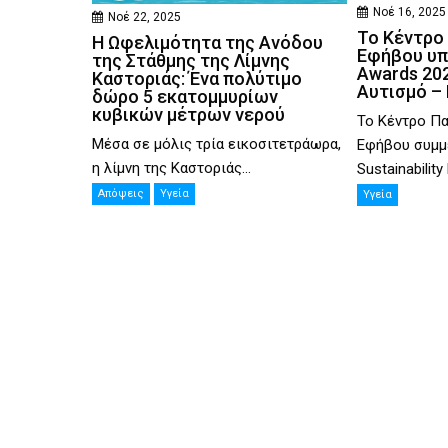
Νοέ 16, 2025
Νοέ 22, 2025
Το Κέντρο 
Η Ωφελιμότητα της Ανόδου
Εφήβου υπ
της Στάθμης της Λίμνης
Awards 202
Καστοριάς: Ένα πολύτιμο
Αυτισμό –
δώρο 5 εκατομμυρίων
κυβικών μέτρων νερού
Το Κέντρο Πα
Μέσα σε μόλις τρία εικοσιτετράωρα,
Εφήβου συμμε
η λίμνη της Καστοριάς...
Sustainability
Απόψεις
Υγεία
Υγεία