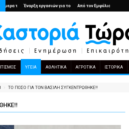
; – Ο Άρμιν Βέγκνερ απέναντι στη λήθη
Ν
γασιών για το Κέντρο Ημέρας Ολικής Φροντίδας στην Καστοριά
Από τον Εμφύλιο στην Πόλωση: το ίδιο έργο, ά
KIFF 51: Η εικόνα με
ΙΤΙΣΜΌΣ
ΥΓΕΊΑ
ΑΘΛΗΤΙΚΆ
ΑΓΡΟΤΙΚΆ
ΙΣΤΟΡΙΚΆ
8
ΤΟ ΠΟΣΟ ΓΙΑ ΤΟΝ ΒΑΣΙΛΗ ΣΥΓΚΕΝΤΡΩΘΗΚΕ!!
ΘΗΚΕ!!