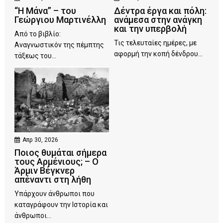
“Η Μάνα” – του
Δέντρα έργα και πόλη:
Γεώργιου Μαρτινέλλη
ανάμεσα στην ανάγκη
και την υπερβολή
Από το βιβλίο:
Τις τελευταίες ημέρες, με
Αναγνωστικόν της πέμπτης
αφορμή την κοπή δένδρου...
τάξεως του...
Απρ 30, 2026
Ποιος θυμάται σήμερα
τους Αρμένιους; – Ο
Άρμιν Βέγκνερ
απέναντι στη λήθη
Υπάρχουν άνθρωποι που
καταγράφουν την Ιστορία και
άνθρωποι...