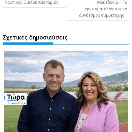
Ναυτικού Ομίλου Καστοριάς
Μακεδονία – Το
ερωτηματολόγιο και ο
σύνδεσμος συμμετοχής
Σχετικές δημοσιεύσεις