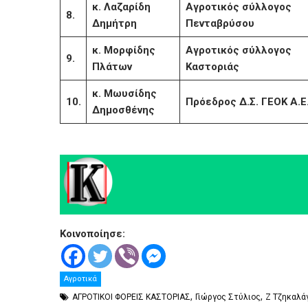
κ. Λαζαρίδη
Αγροτικός σύλλογος
8.
Δημήτρη
Πενταβρύσου
κ. Μορφίδης
Αγροτικός σύλλογος
9.
Πλάτων
Καστοριάς
κ. Μωυσίδης
10.
Πρόεδρος Δ.Σ. ΓΕΟΚ Α.Ε
Δημοσθένης
Κοινοποίησε:
Αγροτικά
,
,
ΑΓΡΟΤΙΚΟΙ ΦΟΡΕΙΣ ΚΑΣΤΟΡΙΑΣ
Γιώργος Στύλιος
Ζ Τζηκαλά