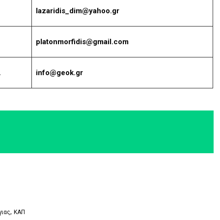
lazaridis_dim@yahoo.gr
platonmorfidis@gmail.com
.
info@geok.gr
,
γιας
ΚΑΠ