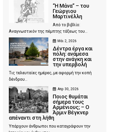
“Η Μάνα” – του
Γεώργιου
Μαρτινέλλη
Από το βιβλίο:
Αναγνωστικόν της πέμπτης τάξεως του...
Μάι 2, 2026
Δέντρα έργα και
πόλη: ανάμεσα
στην ανάγκη και
την υπερβολή
Τις τελευταίες ημέρες, με αφορμή την κοπή
δένδρου...
Απρ 30, 2026
Ποιος θυμάται
σήμερα τους
Αρμένιους; – Ο
Άρμιν Βέγκνερ
απέναντι στη λήθη
Υπάρχουν άνθρωποι που καταγράφουν την