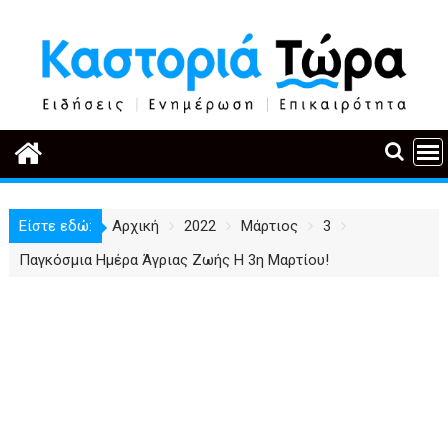
Περάστε
στο
περιεχόμενο
Είστε εδώ:
Αρχική
2022
Μάρτιος
3
Παγκόσμια Ημέρα Άγριας Ζωής Η 3η Μαρτίου!