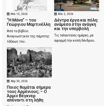
Μάι 10, 2026
Μάι 2, 2026
“Η Μάνα” – του
Δέντρα έργα και πόλη:
Γεώργιου Μαρτινέλλη
ανάμεσα στην ανάγκη
και την υπερβολή
Από το βιβλίο:
Τις τελευταίες ημέρες, με
Αναγνωστικόν της πέμπτης
αφορμή την κοπή δένδρου...
τάξεως του...
Απρ 30, 2026
Ποιος θυμάται σήμερα
τους Αρμένιους; – Ο
Άρμιν Βέγκνερ
απέναντι στη λήθη