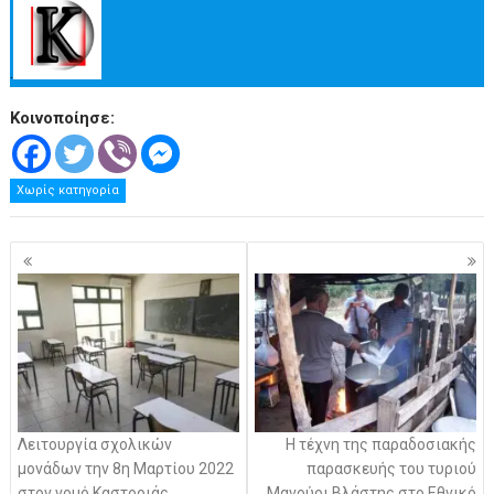
.
Κοινοποίησε:
Χωρίς κατηγορία
Πλοήγηση
άρθρων
Λειτουργία σχολικών
Η τέχνη της παραδοσιακής
μονάδων την 8η Μαρτίου 2022
παρασκευής του τυριού
στον νομό Καστοριάς
Μανούρι Βλάστης στο Εθνικό