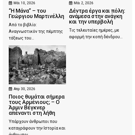
Μάι 10, 2026
Μάι 2, 2026
“Η Μάνα” – του
Δέντρα έργα και πόλη:
Γεώργιου Μαρτινέλλη
ανάμεσα στην ανάγκη
και την υπερβολή
Από το βιβλίο:
Τις τελευταίες ημέρες, με
Αναγνωστικόν της πέμπτης
αφορμή την κοπή δένδρου...
τάξεως του...
Απρ 30, 2026
Ποιος θυμάται σήμερα
τους Αρμένιους; – Ο
Άρμιν Βέγκνερ
απέναντι στη λήθη
Υπάρχουν άνθρωποι που
καταγράφουν την Ιστορία και
άνθρωποι...