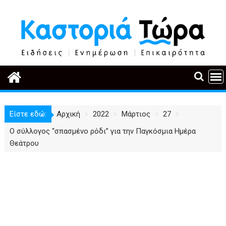
Περάστε
στο
περιεχόμενο
Είστε εδώ:
Αρχική
2022
Μάρτιος
27
Ο σύλλογος “σπασμένο ρόδι” για την Παγκόσμια Ημέρα
Θεάτρου