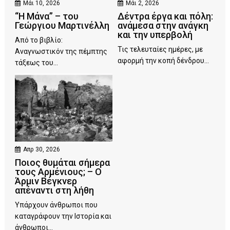
Μάι 10, 2026
Μάι 2, 2026
“Η Μάνα” – του
Δέντρα έργα και πόλη:
Γεώργιου Μαρτινέλλη
ανάμεσα στην ανάγκη
και την υπερβολή
Από το βιβλίο:
Τις τελευταίες ημέρες, με
Αναγνωστικόν της πέμπτης
αφορμή την κοπή δένδρου...
τάξεως του...
Απρ 30, 2026
Ποιος θυμάται σήμερα
τους Αρμένιους; – Ο
Άρμιν Βέγκνερ
απέναντι στη λήθη
Υπάρχουν άνθρωποι που
καταγράφουν την Ιστορία και
άνθρωποι...