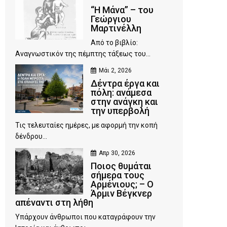
“Η Μάνα” – του
Γεώργιου
Μαρτινέλλη
Από το βιβλίο:
Αναγνωστικόν της πέμπτης τάξεως του...
Μάι 2, 2026
Δέντρα έργα και
πόλη: ανάμεσα
στην ανάγκη και
την υπερβολή
Τις τελευταίες ημέρες, με αφορμή την κοπή
δένδρου...
Απρ 30, 2026
Ποιος θυμάται
σήμερα τους
Αρμένιους; – Ο
Άρμιν Βέγκνερ
απέναντι στη λήθη
Υπάρχουν άνθρωποι που καταγράφουν την