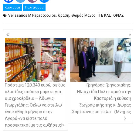
Καστοριά
Πολιτισμός
,
,
,
Velissarios M Papadopoulos
δράση
Θωμάς Μάνος
Π Ε ΚΑΣΤΟΡΙΑΣ
Πλοήγηση
άρθρων
Πρόστιμα 120.340 ευρώ σε δύο
Γρηγόρης Γρηγοριάδης:
αλυσίδες σούπερ μάρκετ για
Ηλιαχτίδα Πολιτισμού στην
αισχροκέρδεια – Άδωνις
Καστοριά η έκθεση
Γεωργιάδης: Θέλω να στείλω
ζωγραφικής της κ. Δώρας
ένα καθαρό μήνυμα στην
Χαρίτωνος με τίτλο 《Μνήμες
Αγορά «να είστε πολύ
》
προσεκτικοί με τις αυξήσεις!»