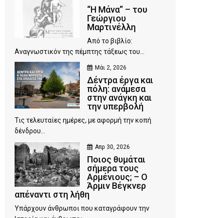
“Η Μάνα” – του
Γεώργιου
Μαρτινέλλη
Από το βιβλίο:
Αναγνωστικόν της πέμπτης τάξεως του...
Μάι 2, 2026
Δέντρα έργα και
πόλη: ανάμεσα
στην ανάγκη και
την υπερβολή
Τις τελευταίες ημέρες, με αφορμή την κοπή
δένδρου...
Απρ 30, 2026
Ποιος θυμάται
σήμερα τους
Αρμένιους; – Ο
Άρμιν Βέγκνερ
απέναντι στη λήθη
Υπάρχουν άνθρωποι που καταγράφουν την