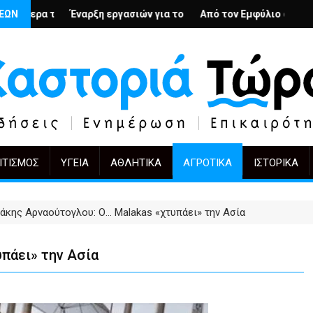
ή
ιους; – Ο Άρμιν Βέγκνερ απέναντι στη λήθη
ΣΕΩΝ
 εργασιών για το Κέντρο Ημέρας Ολικής Φροντίδας στην Καστορ
Από τον Εμφύλιο στην Πόλωση: το ίδιο έργο
KIFF 51: Η εικόνα
ΙΤΙΣΜΌΣ
ΥΓΕΊΑ
ΑΘΛΗΤΙΚΆ
ΑΓΡΟΤΙΚΆ
ΙΣΤΟΡΙΚΆ
άκης Αρναούτογλου: Ο… Malakas «χτυπάει» την Ασία
πάει» την Ασία