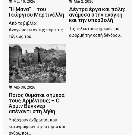
Μάι 10, 2026
Μάι 2, 2026
“Η Μάνα” – του
Δέντρα έργα και πόλη:
Γεώργιου Μαρτινέλλη
ανάμεσα στην ανάγκη
και την υπερβολή
Από το βιβλίο:
Τις τελευταίες ημέρες, με
Αναγνωστικόν της πέμπτης
αφορμή την κοπή δένδρου...
τάξεως του...
Απρ 30, 2026
Ποιος θυμάται σήμερα
τους Αρμένιους; – Ο
Άρμιν Βέγκνερ
απέναντι στη λήθη
Υπάρχουν άνθρωποι που
καταγράφουν την Ιστορία και
άνθρωποι...