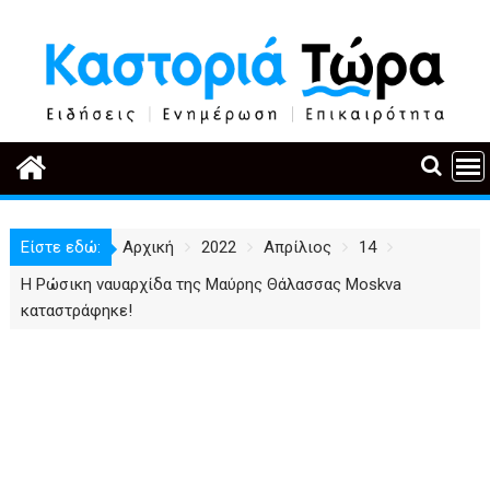
Περάστε
στο
περιεχόμενο
Είστε εδώ:
Αρχική
2022
Απρίλιος
14
Η Ρώσικη ναυαρχίδα της Μαύρης Θάλασσας Moskva
καταστράφηκε!