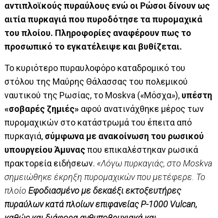
αντιπλοϊκούς πυραύλους ενώ οι Ρώσοι δίνουν ως
αιτία πυρκαγιά που πυροδότησε τα πυρομαχικά
του πλοίου. Πληροφορίες αναφέρουν πως το
προσωπικό το εγκατέλειψε και βυθίζεται.
Το κυριότερο πυραυλοφόρο καταδρομικό του
στόλου της Μαύρης Θάλασσας του πολεμικού
ναυτικού της Ρωσίας, το Moskva («Μόσχα»),
υπέστη
«σοβαρές ζημιές»
αφού ανατινάχθηκε μέρος των
πυρομαχικών στο κατάστρωμά του έπειτα από
πυρκαγιά,
σύμφωνα με ανακοίνωση του ρωσικού
υπουργείου Άμυνας
που επικαλέστηκαν ρωσικά
πρακτορεία ειδήσεων.
«Λόγω πυρκαγιάς, στο Moskva
σημειώθηκε έκρηξη πυρομαχικών που μετέφερε. Το
πλοίο
Εφοδιασμένο με δεκαέξι εκτοξευτήρες
πυραύλων κατά πλοίων επιφανείας P-1000 Vulcan,
καθώς και διάφορα ανθυποβρυχιακά και