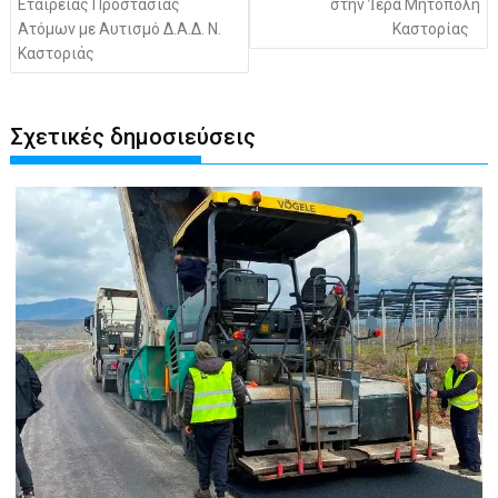
Εταιρείας Προστασίας
στήν Ἱερά Μητόπολη
Ατόμων με Αυτισμό Δ.Α.Δ. Ν.
Καστορίας
Καστοριάς
Σχετικές δημοσιεύσεις