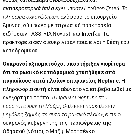
αντιαεροπορικά όπλα
έχει υποστεί σοβαρή ζημιά. Το
πλήρωμα εκκενώθηκε»,
ανέφερε το υπουργείο
Άμυνας, σύμφωνα με τα ρωσικά πρακτορεία
ειδήσεων TASS, RIA Novosti και Interfax. Τα
πρακτορεία δεν διευκρίνισαν ποια είναι η θέση του
καταδρομικού.
Ουκρανοί αξιωματούχοι υποστήριξαν νωρίτερα
ότι το ρωσικό καταδρομικό χτυπήθηκε από
πυραύλους κατά πλοίων επιφανείας Neptune.
Η
πληροφορία αυτή είναι αδύνατο να επιβεβαιωθεί με
ανεξάρτητο τρόπο.
«Πύραυλοι Neptune που
προστατεύουν τη Μαύρη Θάλασσα προκάλεσαν
μεγάλες ζημιές σε αυτό το ρωσικό πλοίο»
, είπε ο
ουκρανός κυβερνήτης της περιφέρειας της
Οδησσού (νότια), ο Μαξίμ Μαρτσένκο.