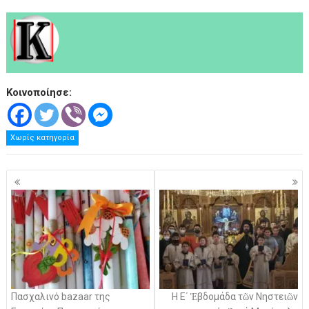
Κοινοποίησε:
Χωρίς κατηγορία
Πλοήγηση
άρθρων
Πασχαλινό bazaar της
Η Ε΄ Ἑβδομάδα τῶν Νηστειῶν