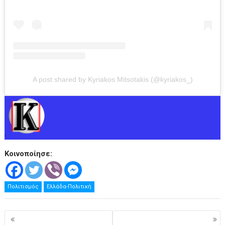
A post shared by Kyriakos Mitsotakis (@kyriakos_)
.
Κοινοποίησε:
Πολιτισμός
Ελλάδα-Πολιτική
Πλοήγηση