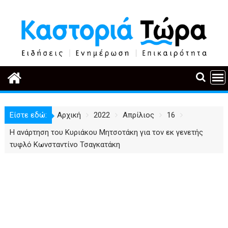
Περάστε
στο
περιεχόμενο
Είστε εδώ:
Αρχική
2022
Απρίλιος
16
Η ανάρτηση του Κυριάκου Μητσοτάκη για τον εκ γενετής
τυφλό Κωνσταντίνο Τσαγκατάκη