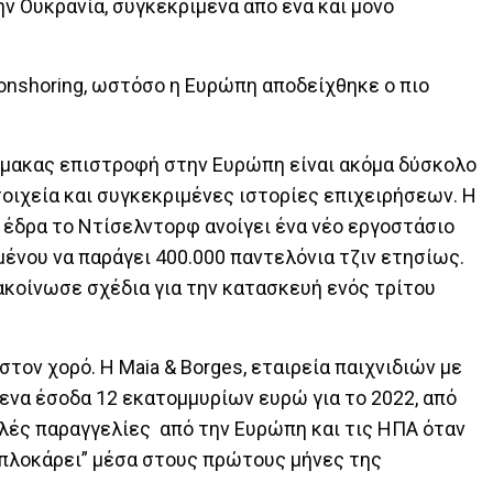
ν Ουκρανία, συγκεκριμένα από ένα και μόνο
onshoring, ωστόσο η Ευρώπη αποδείχθηκε ο πιο
ίμακας επιστροφή στην Ευρώπη είναι ακόμα δύσκολο
τοιχεία και συγκεκριμένες ιστορίες επιχειρήσεων. Η
έδρα το Ντίσελντορφ ανοίγει ένα νέο εργοστάσιο
νου να παράγει 400.000 παντελόνια τζιν ετησίως.
ακοίνωσε σχέδια για την κατασκευή ενός τρίτου
τον χορό. Η Maia & Borges, εταιρεία παιχνιδιών με
ενα έσοδα 12 εκατομμυρίων ευρώ για το 2022, από
λλές παραγγελίες από την Ευρώπη και τις ΗΠΑ όταν
μπλοκάρει” μέσα στους πρώτους μήνες της