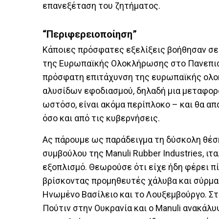
επανεξέταση του ζητήματος.
“Περιφερειοποίηση”
Κάποιες πρόσφατες εξελίξεις βοήθησαν σε 
της Ευρωπαϊκής Ολοκλήρωσης στο Πανεπιστ
πρόσφατη επιτάχυνση της ευρωπαϊκής ολο
αλυσίδων εφοδιασμού, δηλαδή μια μεταφορά
ωστόσο, είναι ακόμα περίπλοκο – και θα απ
όσο και από τις κυβερνήσεις.
Ας πάρουμε ως παράδειγμα τη δύσκολη θέση
συμβούλου της Manuli Rubber Industries, ι
εξοπλισμό. Θεωρούσε ότι είχε ήδη φέρει π
βρίσκοντας προμηθευτές χάλυβα και σύρματ
Ηνωμένο Βασίλειο και το Λουξεμβούργο. Στη
Πούτιν στην Ουκρανία και ο Manuli ανακάλυ