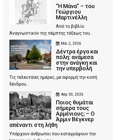
“Η Μάνα” – του
Γεώργιου
Μαρτινέλλη
Από το βιβλίο:
Αναγνωστικόν της πέμπτης τάξεως του...
Μάι 2, 2026
Δέντρα έργα και
πόλη: ανάμεσα
στην ανάγκη και
την υπερβολή
Τις τελευταίες ημέρες, με αφορμή την κοπή
δένδρου...
Απρ 30, 2026
Ποιος θυμάται
σήμερα τους
Αρμένιους; – Ο
Άρμιν Βέγκνερ
απέναντι στη λήθη
Υπάρχουν άνθρωποι που καταγράφουν την