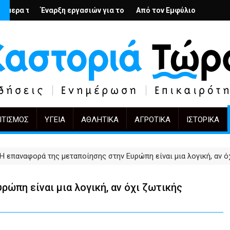
; – Ο Άρμιν Βέγκνερ απέναντι στη λήθη
Ν
γασιών για το Κέντρο Ημέρας Ολικής Φροντίδας στην Καστοριά
Από τον Εμφύλιο στην Πόλωση: το ίδιο έργο, άλ
KIFF 51: Η εικόνα μετ
ΙΤΙΣΜΌΣ
ΥΓΕΊΑ
ΑΘΛΗΤΙΚΆ
ΑΓΡΟΤΙΚΆ
ΙΣΤΟΡΙΚΆ
Η επαναφορά της μεταποίησης στην Ευρώπη είναι μια λογική, αν ό
ώπη είναι μια λογική, αν όχι ζωτικής