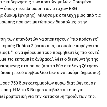
τις κυβερνήσεις των κρατών-μελών. Ορισμένα
g – όπως η εκπλήρωση των στόχων ESG
ής διακυβέρνησης). Μίλησα με στελέχη μιας από τις
Ευρώπης που αντιμετώπισαν δυσκολίες στην
εση των επενδυτών να αποκτήσουν “πιο πράσινες”
κπομπές Πεδίου 3 (εκπομπές οι οποίες παράγονται
είας). “Το να φέρουμε τους προμηθευτές πιο κοντά
υμε τις εκπομπές άνθρακα”, λέει ο διευθυντής της
κριμένης εταιρείας (και τα δύο στελέχη ζήτησαν
διοικητικού συμβουλίου δεν είναι ακόμη δημόσιες).
ύψους 750 δισεκατομμυρίων ευρώ διατίθενται σε
μφαση. Η Maia & Borges υπέβαλε αίτηση για
ιεί ρομποτική για την κατασκευή προϊόντων της.