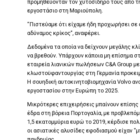
προμηθεύονταν τον χυτοσίδηρο τους από τη
εργοστάσιο στη Μαριούπολη.
“Πιστεύαμε ότι είχαμε ήδη προχωρήσει σε 
αδύναμος κρίκος”, αναφέρει.
Δεδομένα τα οποία να δείχνουν μεγάλης κλ
να βρεθούν. Υπάρχουν κάποια μη επίσημα σ
εταιρεία λιανικών πωλήσεων C&A Group με 
κλωστοϋφαντουργίας στη Γερμανία προκειμέ
Η σουηδική αυτοκινητοβιομηχανία Volvo αν
εργοστασίου στην Ευρώπη το 2025.
Μικρότερες επιχειρήσεις μπαίνουν επίσης σ
έδρα στη βόρεια Πορτογαλία, με προβλεπόμ
1,5 εκατομμύρια ευρώ το 2019, κέρδισε πο
οι ασιατικές αλυσίδες εφοδιασμού είχαν “
πανδημίας.