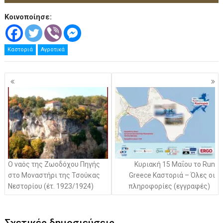
Κοινοποίησε:
Καστοριά
Αγροτικά
Πλοήγηση
άρθρων
Ο ναός της Ζωοδόχου Πηγής
Κυριακή 15 Μαΐου το Run
στο Μοναστήρι της Τσούκας
Greece Καστοριά – Όλες οι
Νεστορίου (έτ. 1923/1924)
πληροφορίες (εγγραφές)