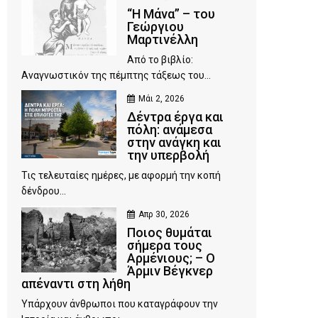
“Η Μάνα” – του
Γεώργιου
Μαρτινέλλη
Από το βιβλίο:
Αναγνωστικόν της πέμπτης τάξεως του...
Μάι 2, 2026
Δέντρα έργα και
πόλη: ανάμεσα
στην ανάγκη και
την υπερβολή
Τις τελευταίες ημέρες, με αφορμή την κοπή
δένδρου...
Απρ 30, 2026
Ποιος θυμάται
σήμερα τους
Αρμένιους; – Ο
Άρμιν Βέγκνερ
απέναντι στη λήθη
Υπάρχουν άνθρωποι που καταγράφουν την