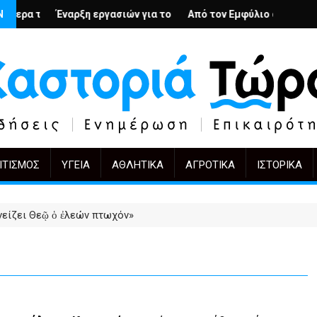
ς; – Ο Άρμιν Βέγκνερ απέναντι στη λήθη
Ν
ργασιών για το Κέντρο Ημέρας Ολικής Φροντίδας στην Καστοριά
Από τον Εμφύλιο στην Πόλωση: το ίδιο έργο, 
KIFF 51: Η εικόνα μ
ΙΤΙΣΜΌΣ
ΥΓΕΊΑ
ΑΘΛΗΤΙΚΆ
ΑΓΡΟΤΙΚΆ
ΙΣΤΟΡΙΚΆ
νείζει Θεῷ ὁ ἐλεών πτωχόν»