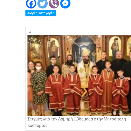
Χωρίς κατηγορία
Πλοήγηση
άρθρων
Στιγμές ἀπό τήν Λαμπρή Ἑβδομάδα στήν Μητρόπολη
Καστορίας