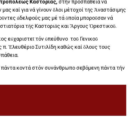
ητροπόλεως Καστορίας,
στήν προσπάθεια νά
μας καί για νά γίνουν ὅλοι μέτοχοί τῆς Ἀναστάσιμης
οῦντες ἀδελφούς μας μέ τά ὁποία μποροῦσαν νά
στιατόρια τῆς Καστοριᾶς και Ἄργους Ὀρεστικοῦ.
κος εὐχαριστεῖ τόν ὑπεύθυνο τοῦ Γενικοῦ
π. Ἐλευθέριο Συτιλίδη καθώς καί ὅλους τους
σπάθεια.
 πάντα κοντά στόν συνάνθρωπο σεβόμενη πάντα τήν