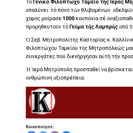
Το
Γενικό
Φιλόπτωχο Ταμεῖο της Ιεράς Μ
ἁπαλύνει τό πόνο τῶν θλιβομένων ἀδελφῶν 
χαρᾶς μοίρασε
1000
κουπόνια σέ ἀναξιοπαθ
προμηθευτοῦν τό
Γεῦμα τῆς Λαμπρῆς
ἀπό Ἑ
Ὁ Σεβ. Μητροπολίτης Καστορίας κ. Καλλίνι
Φιλοπτώχου Ταμείου τῆς Μητροπόλεώς μας 
συνεργάτες πού διενήργησαν αὐτή τήν προ
Ἡ Ἱερά Μητρόπολη προσπαθεί να βρίσκεται
ἀνθρώπινη ἀξιοπρέπεια.
.
Κοινοποίησε: