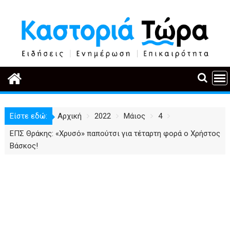
Περάστε
στο
περιεχόμενο
Είστε εδώ:
Αρχική
2022
Μάιος
4
ΕΠΣ Θράκης: «Χρυσό» παπούτσι για τέταρτη φορά ο Χρήστος
Βάσκος!