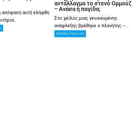
αντάλλαγμα το στενό Ορμούζ
– Ανάσα ή παγίδα;
η απόφαση αυτή ελήφθη
Στο χείλος μιας γενικευμένης
ιτήρια...
ανάφλεξης βρέθηκε ο πλανήτης –...
ή
Ελλάδα-Πολιτική