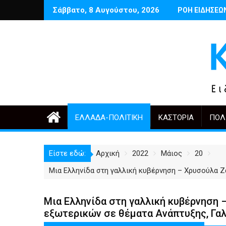
Περάστε
Σάββατο, 8 Αυγούστου, 2026
 Μαρτινέλλη
Δέντρα έργα και πόλη: ανάμεσα στην ανάγκη και την υπερβολή
Ποιος θυμάται σήμερα τους Αρμένιου
ΡΟΗ ΕΙΔΗΣΕΩ
Έναρξη ε
στο
περιεχόμενο
ΕΛΛΆΔΑ-ΠΟΛΙΤΙΚΉ
ΚΑΣΤΟΡΙΆ
ΠΟΛ
Είστε εδώ:
Αρχική
2022
Μάιος
20
Μια Ελληνίδα στη γαλλική κυβέρνηση – Χρυσούλα 
Μια Ελληνίδα στη γαλλική κυβέρνηση
εξωτερικών σε θέματα Ανάπτυξης, Γα