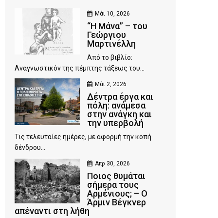
Μάι 10, 2026
“Η Μάνα” – του
Γεώργιου
Μαρτινέλλη
Από το βιβλίο:
Αναγνωστικόν της πέμπτης τάξεως του...
Μάι 2, 2026
Δέντρα έργα και
πόλη: ανάμεσα
στην ανάγκη και
την υπερβολή
Τις τελευταίες ημέρες, με αφορμή την κοπή
δένδρου...
Απρ 30, 2026
Ποιος θυμάται
σήμερα τους
Αρμένιους; – Ο
Άρμιν Βέγκνερ
απέναντι στη λήθη