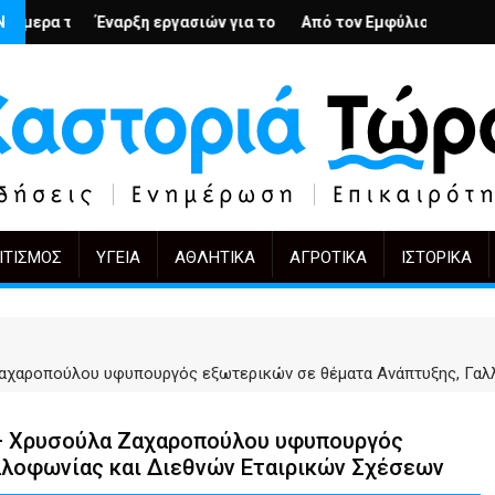
ς; – Ο Άρμιν Βέγκνερ απέναντι στη λήθη
Ν
ργασιών για το Κέντρο Ημέρας Ολικής Φροντίδας στην Καστοριά
Από τον Εμφύλιο στην Πόλωση: το ίδιο έργο, 
KIFF 51: Η εικόνα με
ΙΤΙΣΜΌΣ
ΥΓΕΊΑ
ΑΘΛΗΤΙΚΆ
ΑΓΡΟΤΙΚΆ
ΙΣΤΟΡΙΚΆ
Ζαχαροπούλου υφυπουργός εξωτερικών σε θέματα Ανάπτυξης, Γαλ
 – Χρυσούλα Ζαχαροπούλου υφυπουργός
λλοφωνίας και Διεθνών Εταιρικών Σχέσεων