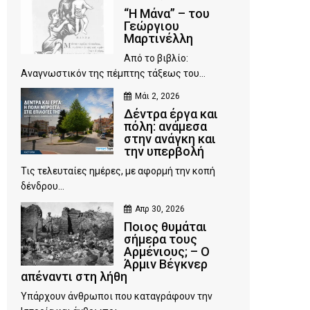
“Η Μάνα” – του
Γεώργιου
Μαρτινέλλη
Από το βιβλίο:
Αναγνωστικόν της πέμπτης τάξεως του...
Μάι 2, 2026
Δέντρα έργα και
πόλη: ανάμεσα
στην ανάγκη και
την υπερβολή
Τις τελευταίες ημέρες, με αφορμή την κοπή
δένδρου...
Απρ 30, 2026
Ποιος θυμάται
σήμερα τους
Αρμένιους; – Ο
Άρμιν Βέγκνερ
απέναντι στη λήθη
Υπάρχουν άνθρωποι που καταγράφουν την