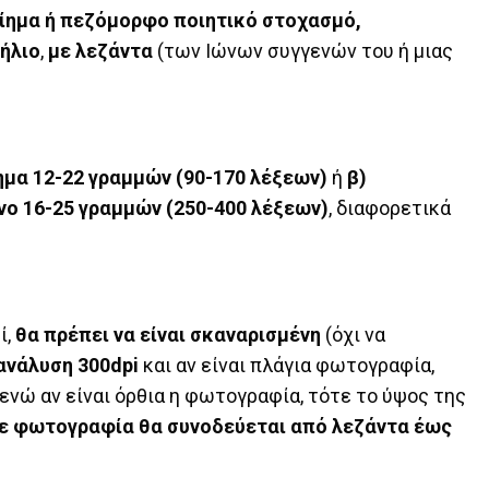
οίημα ή πεζόμορφο ποιητικό στοχασμό,
ήλιο
,
με λεζάντα
(των Ιώνων συγγενών του ή μιας
ημα 12-22 γραμμών (90-170 λέξεων)
ή
β)
ο 16-25 γραμμών (250-400 λέξεων)
, διαφορετικά
ί,
θα πρέπει να είναι σκαναρισμένη
(όχι να
ανάλυση 300dpi
και αν είναι πλάγια φωτογραφία,
 ενώ αν είναι όρθια η φωτογραφία, τότε το ύψος της
 φωτογραφία θα συνοδεύεται από λεζάντα έως