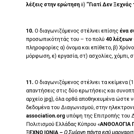
λέξεις στην ερώτηση
ii)
‘‘Γιατί Δεν Ξεχνάς τ
10.
Ο διαγωνιζόμενος στέλνει επίσης
ένα 
προσωπικότητάς του – το πολύ
40 λέξεων
πληροφορίες α) όνομα και επίθετο, β) Χρόνο
μόρφωση, ε) εργασία, στ) ασχολίες, χόμπι, σ
11.
Ο διαγωνιζόμενος στέλνει τα κείμενα (1
απαντήσεις στις δύο ερωτήσεις και συνοπτ
αρχείο jpg), όλα ορθά αποθηκευμένα ώστε 
δεδομένα του Διαγωνισμού, στην ηλεκτρονι
association.org
υπόψη της Επιτροπής του 
Πολιτισμού Ελλάδας Κύπρου «
ΑΝΘΟΛΟΓΙΑ 
ΞΕΧΝΩ ΙΩΝΙΑ –
Ω Σμύρνη πάντα εσύ μαργαριτ