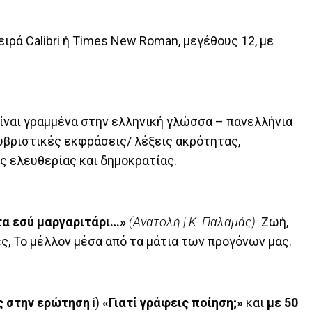
ιρά Calibri ή Times New Roman, μεγέθους 12, με
είναι γραμμένα στην ελληνική γλώσσα – πανελλήνια
 υβριστικές εκφράσεις/ λέξεις ακρότητας,
ς ελευθερίας και δημοκρατίας.
τα εσύ μαργαριτάρι…»
(Ανατολή | Κ. Παλαμάς).
Ζωή,
ς, Το μέλλον μέσα από τα μάτια των προγόνων μας.
ς στην ερώτηση
i)
«Γιατί γράφεις ποίηση;»
και
με 50