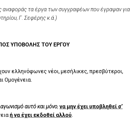
ές αναφοράς τα έργα των συγγραφέων που έγραψαν για
ηρίου, Γ. Σεφέρης κ.ά.)
ΠΟΣ ΥΠΟΒΟΛΗΣ ΤΟΥ ΕΡΓΟΥ
ουν ελληνόφωνες νέοι, μεσήλικες, πρεσβύτεροι,
αι Ομογένεια.
ιαγωνισμό αυτό και μόνο
,
να μην έχει υποβληθεί σ’
νεια
ή να έχει εκδοθεί αλλού
.