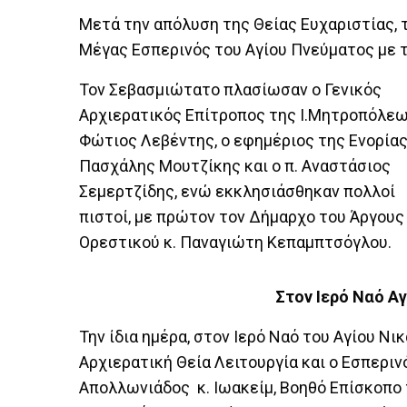
Μετά την απόλυση της Θείας Ευχαριστίας, 
Μέγας Εσπερινός του Αγίου Πνεύματος με τ
Τον Σεβασμιώτατο πλασίωσαν ο Γενικός
Αρχιερατικός Επίτροπος της Ι.Μητροπόλεω
Φώτιος Λεβέντης, ο εφημέριος της Ενορίας
Πασχάλης Μουτζίκης και ο π. Αναστάσιος
Σεμερτζίδης, ενώ εκκλησιάσθηκαν πολλοί
πιστοί, με πρώτον τον Δήμαρχο του Άργους
Ορεστικού κ. Παναγιώτη Κεπαμπτσόγλου.
Στον Ιερό Ναό Α
Την ίδια ημέρα, στον Ιερό Ναό του Αγίου Ν
Αρχιερατική Θεία Λειτουργία και ο Εσπερι
Απολλωνιάδος κ. Ιωακείμ, Βοηθό Επίσκοπο 