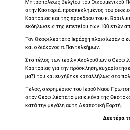
Μητροπόλεως Βελγίου του Οικουμενικού Πα
στην Καστοριά, προσκεκλημένος του οικεί
Καστορίας και της προέδρου του κ. Βασιλι
εκδηλώσεις της επετείου των 100 ετών απ
Τον Θεοφιλέστατο Ιεράρχη πλαισίωσαν ο εφ
και ο διάκονος π.Παντελεήμων.
Στο τέλος των ιερών Ακολουθιών ο Θεοφιλ
Καστορίας για την πρόσκληση, ευχαρίστησε
μαζί του και ευχήθηκε καταλλήλως στο πο
Τέλος, ο εφημέριος του Ιερού Ναού Πρωτο
στον Θεοφιλέστατο μια εικόνα της Θεοτόκο
κατά την μεγάλη αυτή Δεσποτική Εορτή.
Δευτέρα τ