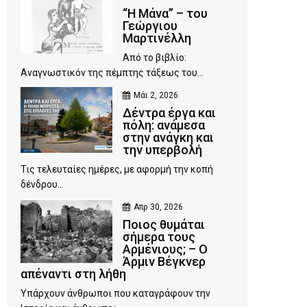
“Η Μάνα” – του
Γεώργιου
Μαρτινέλλη
Από το βιβλίο:
Αναγνωστικόν της πέμπτης τάξεως του...
Μάι 2, 2026
Δέντρα έργα και
πόλη: ανάμεσα
στην ανάγκη και
την υπερβολή
Τις τελευταίες ημέρες, με αφορμή την κοπή
δένδρου...
Απρ 30, 2026
Ποιος θυμάται
σήμερα τους
Αρμένιους; – Ο
Άρμιν Βέγκνερ
απέναντι στη λήθη
Υπάρχουν άνθρωποι που καταγράφουν την