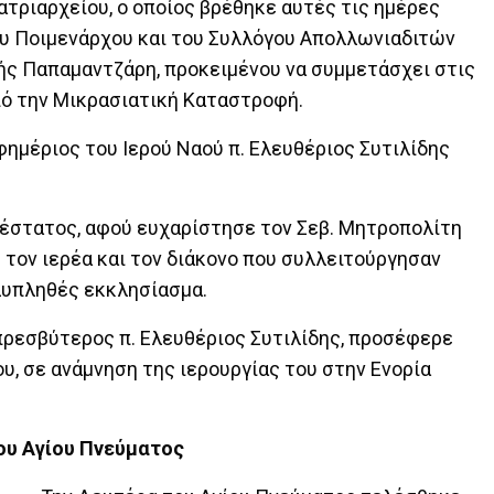
τριαρχείου, ο οποίος βρέθηκε αυτές τις ημέρες
ου Ποιμενάρχου και του Συλλόγου Απολλωνιαδιτών
κής Παπαμαντζάρη, προκειμένου να συμμετάσχει στις
ό την Μικρασιατική Καταστροφή.
ημέριος του Ιερού Ναού π. Ελευθέριος Συτιλίδης
έστατος, αφού ευχαρίστησε τον Σεβ. Μητροπολίτη
 τον ιερέα και τον διάκονο που συλλειτούργησαν
λυπληθές εκκλησίασμα.
πρεσβύτερος π. Ελευθέριος Συτιλίδης, προσέφερε
υ, σε ανάμνηση της ιερουργίας του στην Ενορία
ου Αγίου Πνεύματος