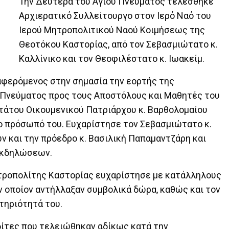
Την Δευτέρα του Αγίου Πνεύματος τελέσθηκε
Αρχιερατικό Συλλείτουργο στον Ιερό Ναό του
Ιερού Μητροπολιτικού Ναού Κοιμήσεως της
Θεοτόκου Καστορίας, από τον Σεβασμιώτατο κ.
Καλλίνικο και τον Θεοφιλέστατο κ. Ιωακείμ.
αφερόμενος στην σημασία την εορτής της
 Πνεύματος προς τους Αποστόλους και Μαθητές του
τάτου Οικουμενικού Πατριάρχου κ. Βαρθολομαίου
ο πρόσωπό του. Ευχαρίστησε τον Σεβασμιώτατο κ.
ν και την πρόεδρο κ. Βασιλική Παπαμαντζάρη και
εκδηλώσεων.
ητροπολίτης Καστορίας ευχαρίστησε με κατάλληλους
ν οποίον αντήλλαξαν συμβολικά δώρα, καθώς και τον
τηριότητά του.
ίτες που τελειώθηκαν αδίκως κατά την