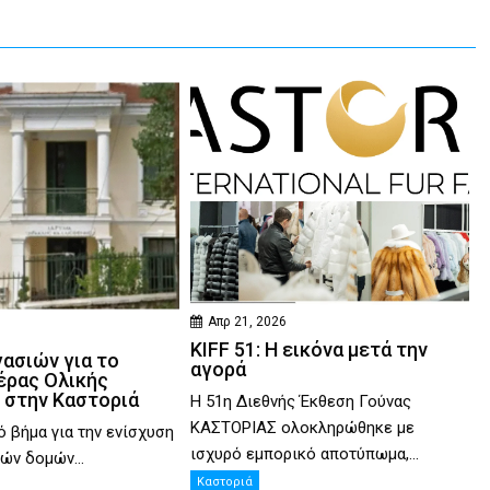
Απρ 21, 2026
KIFF 51: Η εικόνα μετά την
γασιών για το
αγορά
έρας Ολικής
 στην Καστοριά
Η 51η Διεθνής Έκθεση Γούνας
ΚΑΣΤΟΡΙΑΣ ολοκληρώθηκε με
ό βήμα για την ενίσχυση
ισχυρό εμπορικό αποτύπωμα,...
ών δομών...
Καστοριά