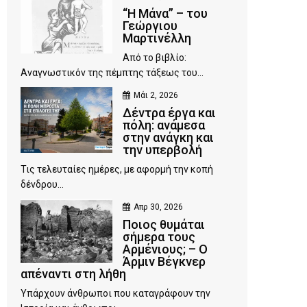
“Η Μάνα” – του
Γεώργιου
Μαρτινέλλη
Από το βιβλίο:
Αναγνωστικόν της πέμπτης τάξεως του...
Μάι 2, 2026
Δέντρα έργα και
πόλη: ανάμεσα
στην ανάγκη και
την υπερβολή
Τις τελευταίες ημέρες, με αφορμή την κοπή
δένδρου...
Απρ 30, 2026
Ποιος θυμάται
σήμερα τους
Αρμένιους; – Ο
Άρμιν Βέγκνερ
απέναντι στη λήθη
Υπάρχουν άνθρωποι που καταγράφουν την