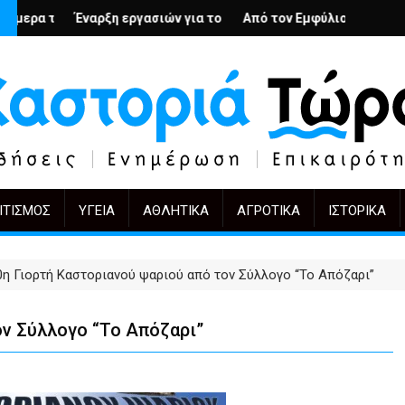
; – Ο Άρμιν Βέγκνερ απέναντι στη λήθη
Ν
γασιών για το Κέντρο Ημέρας Ολικής Φροντίδας στην Καστοριά
Από τον Εμφύλιο στην Πόλωση: το ίδιο έργο, ά
KIFF 51: Η εικόνα με
ΙΤΙΣΜΌΣ
ΥΓΕΊΑ
ΑΘΛΗΤΙΚΆ
ΑΓΡΟΤΙΚΆ
ΙΣΤΟΡΙΚΆ
0η Γιορτή Καστοριανού ψαριού από τον Σύλλογο “Το Απόζαρι”
ον Σύλλογο “Το Απόζαρι”