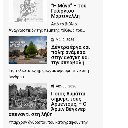
“Η Μάνα” – του
Γεώργιου
Μαρτινέλλη
Από το βιβλίο:
Αναγνωστικόν της πέμπτης τάξεως του...
Μάι 2, 2026
Δέντρα έργα και
πόλη: ανάμεσα
στην ανάγκη και
την υπερβολή
Τις τελευταίες ημέρες, με αφορμή την κοπή
δένδρου...
Απρ 30, 2026
Ποιος θυμάται
σήμερα τους
Αρμένιους; – Ο
Άρμιν Βέγκνερ
απέναντι στη λήθη
Υπάρχουν άνθρωποι που καταγράφουν την