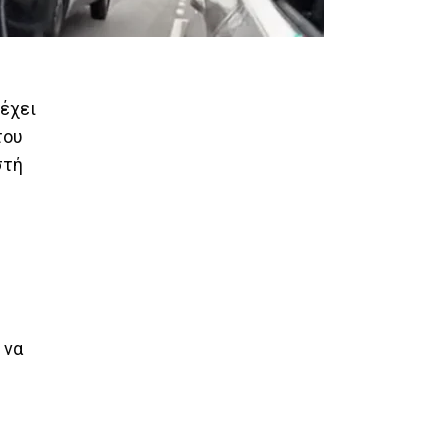
 έχει
του
στή
 να