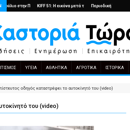
 στην Καστοριά
 το ίδιο έργο, άλλοι πρωταγωνιστές
Ν
F 51: Η εικόνα μετά την αγορά
Περιοδική Έκθεση με τίτλο “Στάχτες και 
"Η Μάνα" - το
ΙΤΙΣΜΌΣ
ΥΓΕΊΑ
ΑΘΛΗΤΙΚΆ
ΑΓΡΟΤΙΚΆ
ΙΣΤΟΡΙΚΆ
πίστευτος οδηγός καταστρέφει το αυτοκίνητό του (video)
τοκίνητό του (video)