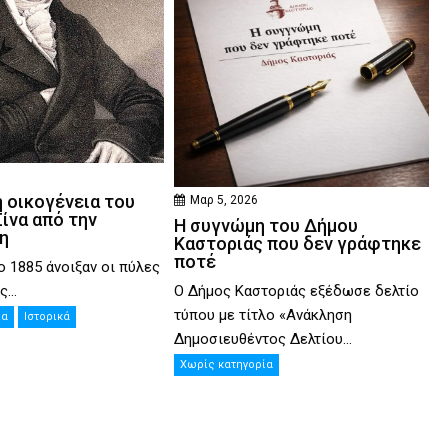
6
 οικογένεια του
Μαρ 5, 2026
ίνα από την
Η συγνώμη του Δήμου
η
Καστοριάς που δεν γράφτηκε
ποτέ
ο 1885 άνοιξαν οι πύλες
Ο Δήμος Καστοριάς εξέδωσε δελτίο
...
τύπου με τίτλο «Ανάκληση
ία
Ιστορικά
Δημοσιευθέντος Δελτίου...
Χωρίς κατηγορία