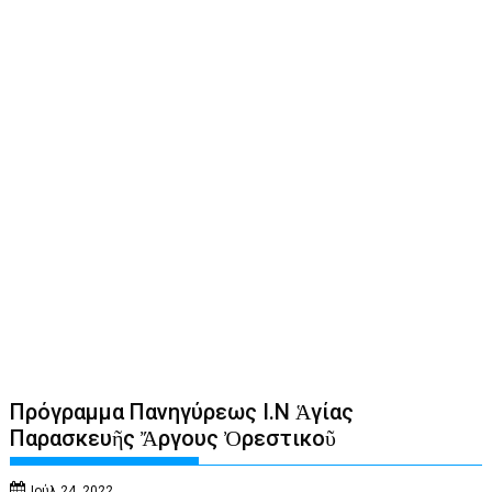
Πρόγραμμα Πανηγύρεως Ι.Ν Ἁγίας
Παρασκευῆς Ἄργους Ὀρεστικοῦ
Ιούλ 24, 2022