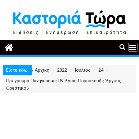
Περάστε
στο
περιεχόμενο
Είστε εδώ:
Αρχική
2022
Ιούλιος
24
Πρόγραμμα Πανηγύρεως Ι.Ν Ἁγίας Παρασκευῆς Ἄργους
Ὀρεστικοῦ