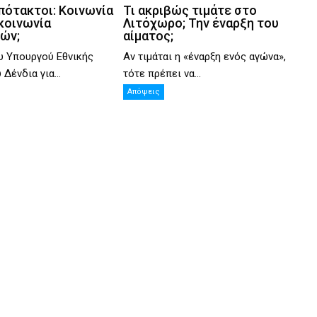
πότακτοι: Κοινωνία
Τι ακριβώς τιμάτε στο
κοινωνία
Λιτόχωρο; Την έναρξη του
ιών;
αίματος;
υ Υπουργού Εθνικής
Αν τιμάται η «έναρξη ενός αγώνα»,
Δένδια για...
τότε πρέπει να...
Απόψεις