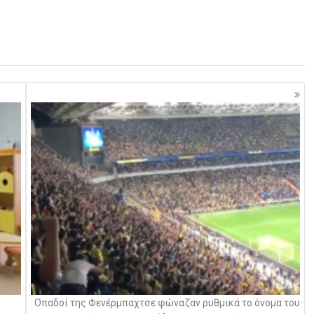
Οπαδοί της Φενέρμπαχτσε φώναζαν ρυθμικά το όνομα του