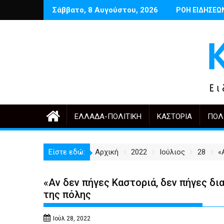
Περάστε
Σάββατο, 8 Αυγούστου, 2026
Μαρτινέλλη
Δέντρα έργα και πόλη: ανάμεσα στην ανάγκη και την υπερβολή
Ποιος θυμάται σήμερα τους Αρμένιους
ΡΟΗ ΕΙΔΗΣΕΩ
Έναρξη ερ
στο
περιεχόμενο
ΕΛΛΆΔΑ-ΠΟΛΙΤΙΚΉ
ΚΑΣΤΟΡΙΆ
ΠΟΛ
Είστε εδώ:
Αρχική
2022
Ιούλιος
28
«
«Αν δεν πήγες Καστοριά, δεν πήγες δ
της πόλης
Ιούλ 28, 2022