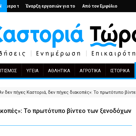
; – Ο Άρμιν Βέγκνερ απέναντι στη λήθη
Ν
γασιών για το Κέντρο Ημέρας Ολικής Φροντίδας στην Καστοριά
Από τον Εμφύλιο στην Πόλωση: το ίδιο έργο, ά
KIFF 51: Η εικόνα με
ΙΤΙΣΜΌΣ
ΥΓΕΊΑ
ΑΘΛΗΤΙΚΆ
ΑΓΡΟΤΙΚΆ
ΙΣΤΟΡΙΚΆ
Αν δεν πήγες Καστοριά, δεν πήγες διακοπές»: Το πρωτότυπο βίντ
ιακοπές»: Το πρωτότυπο βίντεο των ξενοδόχων