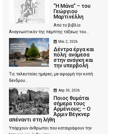
“Η Μάνα” – του
Γεώργιου
Μαρτινέλλη
Από το βιβλίο:
Αναγνωστικόν της πέμπτης τάξεως του...
Μάι 2, 2026
Δέντρα έργα και
πόλη: ανάμεσα
στην ανάγκη και
την υπερβολή
Τις τελευταίες ημέρες, με αφορμή την κοπή
δένδρου...
Απρ 30, 2026
Ποιος θυμάται
σήμερα τους
Αρμένιους; – Ο
Άρμιν Βέγκνερ
απέναντι στη λήθη
Υπάρχουν άνθρωποι που καταγράφουν την