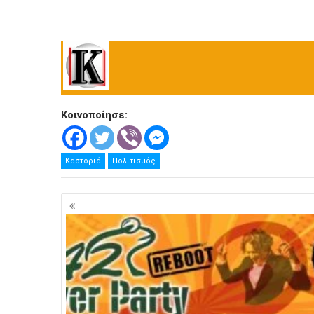
.
Κοινοποίησε:
Καστοριά
Πολιτισμός
Πλοήγηση
άρθρων