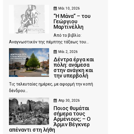
Μάι 10, 2026
“Η Μάνα” – του
Γεώργιου
Μαρτινέλλη
Από το βιβλίο:
Αναγνωστικόν της πέμπτης τάξεως του...
Μάι 2, 2026
Δέντρα έργα και
πόλη: ανάμεσα
στην ανάγκη και
την υπερβολή
Τις τελευταίες ημέρες, με αφορμή την κοπή
δένδρου...
Απρ 30, 2026
Ποιος θυμάται
σήμερα τους
Αρμένιους; – Ο
Άρμιν Βέγκνερ
απέναντι στη λήθη