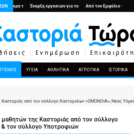
ολή
ένιους; – Ο Άρμιν Βέγκνερ απέναντι στη λήθη
ΣΕΩΝ
ξη εργασιών για το Κέντρο Ημέρας Ολικής Φροντίδας στην Καστο
Από τον Εμφύλιο στην Πόλωση: το ίδιο έρ
KIFF 51: Η εικό
ΙΤΙΣΜΌΣ
ΥΓΕΊΑ
ΑΘΛΗΤΙΚΆ
ΑΓΡΟΤΙΚΆ
ΙΣΤΟΡΙΚΆ
ς Καστοριάς από τον σύλλογο Καστοριέων «ΟΜΟΝΟΙΑ», Νέας Υό
 μαθητών της Καστοριάς από τον σύλλογο
ς & τον σύλλογο Υποτροφιών