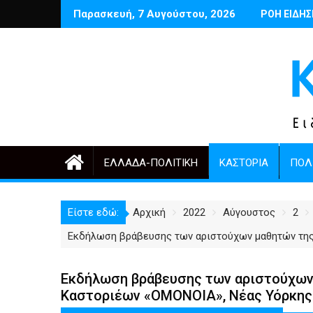
Περάστε
Παρασκευή, 7 Αυγούστου, 2026
γιου Μαρτινέλλη
Δέντρα έργα και πόλη: ανάμεσα στην ανάγκη και την υπερβ
Ποιος θυμάται σήμερα τους Αρμ
ΡΟΗ ΕΙΔΗ
Έναρ
στο
περιεχόμενο
ΕΛΛΆΔΑ-ΠΟΛΙΤΙΚΉ
ΚΑΣΤΟΡΙΆ
ΠΟΛ
Είστε εδώ:
Αρχική
2022
Αύγουστος
2
Εκδήλωση βράβευσης των αριστούχων μαθητών τη
Εκδήλωση βράβευσης των αριστούχων
Καστοριέων «ΟΜΟΝΟΙΑ», Νέας Υόρκη