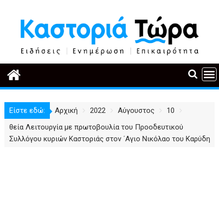
Περάστε
στο
περιεχόμενο
Είστε εδώ:
Αρχική
2022
Αύγουστος
10
θεία Λειτουργία με πρωτοβουλία του Προοδευτικού
Συλλόγου κυριών Καστοριάς στον ΄Αγιο Νικόλαο του Καρύδη