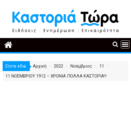
Περάστε
στο
περιεχόμενο
Είστε εδώ:
Αρχική
2022
Νοέμβριος
11
11 ΝΟΕΜΒΡΙΟΥ 1912 – ΧΡΟΝΙΑ ΠΟΛΛΑ ΚΑΣΤΟΡΙΑ!!