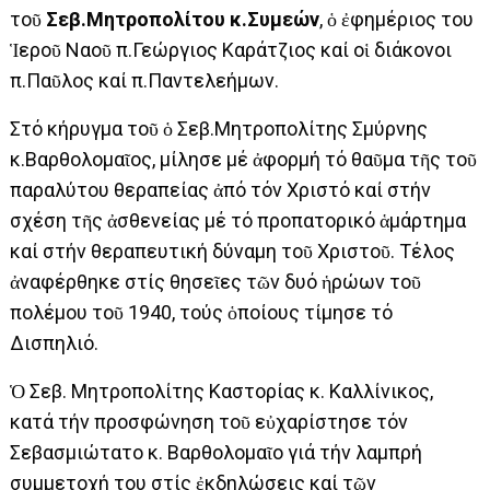
τοῦ
Σεβ.Μητροπολίτου κ.Συμεών
, ὁ ἐφημέριος του
Ἱεροῦ Ναοῦ π.Γεώργιος Καράτζιος καί οἱ διάκονοι
π.Παῦλος καί π.Παντελεήμων.
Στό κήρυγμα τοῦ ὁ Σεβ.Μητροπολίτης Σμύρνης
κ.Βαρθολομαῖος, μίλησε μέ ἀφορμή τό θαῦμα τῆς τοῦ
παραλύτου θεραπείας ἀπό τόν Χριστό καί στήν
σχέση τῆς ἀσθενείας μέ τό προπατορικό ἁμάρτημα
καί στήν θεραπευτική δύναμη τοῦ Χριστοῦ. Τέλος
ἀναφέρθηκε στίς θησεῖες τῶν δυό ἡρώων τοῦ
πολέμου τοῦ 1940, τούς ὁποίους τίμησε τό
Δισπηλιό.
Ὁ Σεβ. Μητροπολίτης Καστορίας κ. Καλλίνικος,
κατά τήν προσφώνηση τοῦ εὐχαρίστησε τόν
Σεβασμιώτατο κ. Βαρθολομαῖο γιά τήν λαμπρή
συμμετοχή του στίς ἐκδηλώσεις καί τῶν