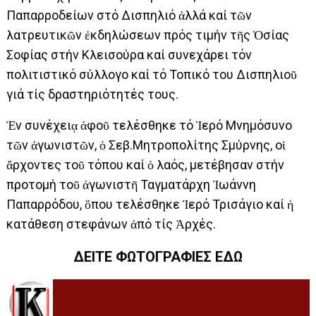
Παπαρροδείων στό Δισπηλιό ἀλλά καί τῶν
λατρευτικῶν ἐκδηλώσεων πρός τιμήν τῆς Ὁσίας
Σοφίας στήν Κλεισούρα καί συνεχάρει τόν
πολιτιστικό σύλλογο καί τό Τοπικό του Δισπηλιοῦ
γιά τίς δραστηριότητές τους.
Ἐν συνέχειᾳ ἀφοῦ τελέσθηκε τό Ἱερό Μνημόσυνο
τῶν ἀγωνιστῶν, ὁ Σεβ.Μητροπολίτης Σμύρνης, οἱ
ἄρχοντες τοῦ τόπου καί ὁ λαός, μετέβησαν στήν
προτομή τοῦ ἀγωνιστῆ Ταγματάρχη Ἰωάννη
Παπαρρόδου, ὅπου τελέσθηκε Ἱερό Τρισάγιο καί ἡ
κατάθεση στεφάνων ἀπό τίς Ἀρχές.
ΔΕΙΤΕ ΦΩΤΟΓΡΑΦΙΕΣ ΕΔΩ