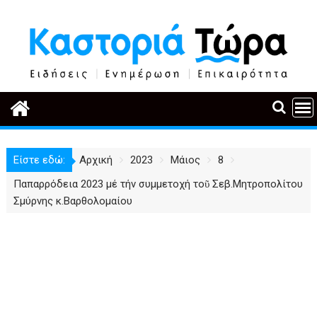
Περάστε
στο
περιεχόμενο
Είστε εδώ:
Αρχική
2023
Μάιος
8
Παπαρρόδεια 2023 μέ τήν συμμετοχή τοῦ Σεβ.Μητροπολίτου
Σμύρνης κ.Βαρθολομαίου