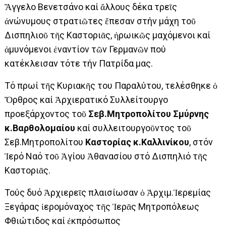
Ἄγγελο Βενετσάνο καί ἄλλους δέκα τρεῖς
ἀνώνυμους στρατιῶτες ἔπεσαν στήν μάχη τοῦ
Δισπηλιοῦ τῆς Καστοριᾶς, ἠρωικῶς μαχόμενοι καί
ἀμυνόμενοι ἐναντίον τῶν Γερμανῶν πού
κατέκλεισαν τότε τήν Πατρίδα μας.
Τό πρωί τῆς Κυριακῆς του Παραλύτου, τελέσθηκε ὁ
Ὄρθρος καί Ἀρχιερατικό Συλλείτουργο
προεξάρχοντος τοῦ
Σεβ.Μητροπολίτου Σμύρνης
κ.Βαρθολομαίου
καί συλλειτουργοῦντος τοῦ
Σεβ.Μητροπολίτου
Καστορίας κ.Καλλινίκου
, στόν
Ἱερό Ναό τοῦ Ἁγίου Ἀθανασίου στό Δισπηλιό τῆς
Καστοριᾶς.
Τούς δυό Ἀρχιερεῖς πλαισίωσαν ὁ Ἀρχιμ.Ἱερεμίας
Ξεγάρας ἱερομόναχος τῆς Ἱερᾶς Μητροπόλεως
Φθιώτιδος καί ἐκπρόσωπος