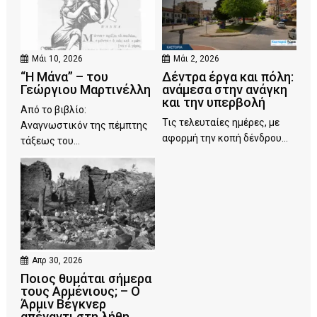
Μάι 10, 2026
Μάι 2, 2026
“Η Μάνα” – του
Δέντρα έργα και πόλη:
Γεώργιου Μαρτινέλλη
ανάμεσα στην ανάγκη
και την υπερβολή
Από το βιβλίο:
Τις τελευταίες ημέρες, με
Αναγνωστικόν της πέμπτης
αφορμή την κοπή δένδρου...
τάξεως του...
Απρ 30, 2026
Ποιος θυμάται σήμερα
τους Αρμένιους; – Ο
Άρμιν Βέγκνερ
απέναντι στη λήθη