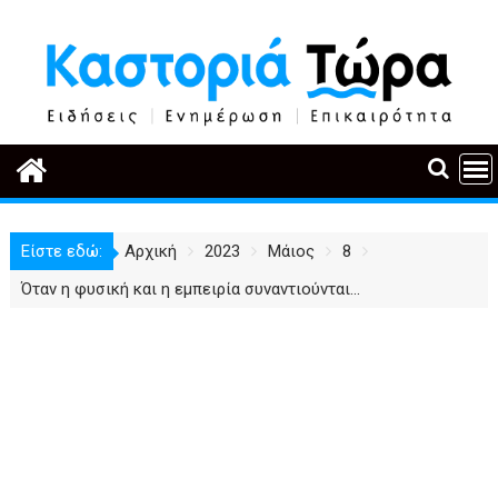
Περάστε
στο
περιεχόμενο
Είστε εδώ:
Αρχική
2023
Μάιος
8
Όταν η φυσική και η εμπειρία συναντιούνται…