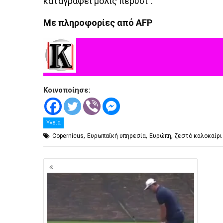
καταγραφεί μόλις πέρυσι”.
Με πληροφορίες από AFP
Κοινοποίησε:
Υγεία
,
,
,
Copernicus
Ευρωπαϊκή υπηρεσία
Ευρώπη
ζεστό καλοκαίρι
Πλοήγηση
άρθρων