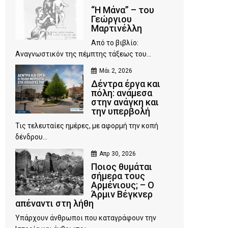
“Η Μάνα” – του
Γεώργιου
Μαρτινέλλη
Από το βιβλίο:
Αναγνωστικόν της πέμπτης τάξεως του...
Μάι 2, 2026
Δέντρα έργα και
πόλη: ανάμεσα
στην ανάγκη και
την υπερβολή
Τις τελευταίες ημέρες, με αφορμή την κοπή
δένδρου...
Απρ 30, 2026
Ποιος θυμάται
σήμερα τους
Αρμένιους; – Ο
Άρμιν Βέγκνερ
απέναντι στη λήθη
Υπάρχουν άνθρωποι που καταγράφουν την