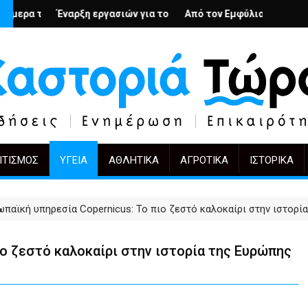
υς; – Ο Άρμιν Βέγκνερ απέναντι στη λήθη
Ν
εργασιών για το Κέντρο Ημέρας Ολικής Φροντίδας στην Καστοριά
Από τον Εμφύλιο στην Πόλωση: το ίδιο έργο,
KIFF 51: Η εικόνα 
ΙΤΙΣΜΌΣ
ΥΓΕΊΑ
ΑΘΛΗΤΙΚΆ
ΑΓΡΟΤΙΚΆ
ΙΣΤΟΡΙΚΆ
παϊκή υπηρεσία Copernicus: To πιο ζεστό καλοκαίρι στην ιστορία
ιο ζεστό καλοκαίρι στην ιστορία της Ευρώπης