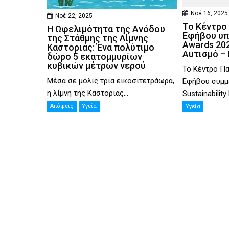
Νοέ 16, 2025
Νοέ 22, 2025
Το Κέντρο 
Η Ωφελιμότητα της Ανόδου
Εφήβου υπ
της Στάθμης της Λίμνης
Awards 202
Καστοριάς: Ένα πολύτιμο
Αυτισμό –
δώρο 5 εκατομμυρίων
κυβικών μέτρων νερού
Το Κέντρο Πα
Μέσα σε μόλις τρία εικοσιτετράωρα,
Εφήβου συμμε
η λίμνη της Καστοριάς...
Sustainability
Απόψεις
Υγεία
Υγεία