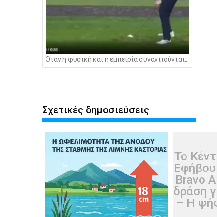
Όταν η φυσική και η εμπειρία συναντιούνται…
Σχετικές δημοσιεύσεις
Το Κέντ
Εφήβου
Bravo A
δράση γ
– Η ψή