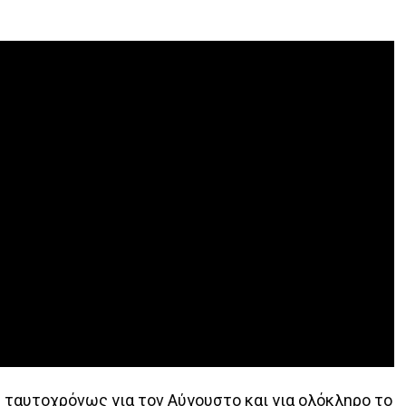
ς ταυτοχρόνως για τον Αύγουστο και για ολόκληρο το