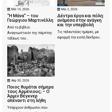
Μάι 10, 2026
Μάι 2, 2026
“Η Μάνα” – του
Δέντρα έργα και πόλη:
Γεώργιου Μαρτινέλλη
ανάμεσα στην ανάγκη
και την υπερβολή
Από το βιβλίο:
Τις τελευταίες ημέρες, με
Αναγνωστικόν της πέμπτης
αφορμή την κοπή δένδρου...
τάξεως του...
Απρ 30, 2026
Ποιος θυμάται σήμερα
τους Αρμένιους; – Ο
Άρμιν Βέγκνερ
απέναντι στη λήθη
Υπάρχουν άνθρωποι που