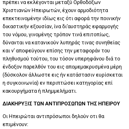
πρέπει να εκλέγονται μεταξύ Ορθοδόξων
Χριστιανών Ηπειρωτών, έχουν αρμοδιότητα
επεκτεινομένην ιδίως εις ότι αφορά την ποινικήν
δικαστικήν εξουσίαν, ίνα δι’αυστηράς εφαρμογής
του νόμου, γινομένης τρόπον τινά επιτοπίως,
δύνανται να κατανικούν λυπηράς τινας συνηθείας
και ν’ αποφεύγουν επίσης την μεταφοράν του
πληθυσμού τούτου, του τόσον υπερηφάνου διά το
ένδοξον παρελθόν του εις απομεμακρυσμένα μέρη
(δύσκολον άλλωστε εις ήν κατάστασιν ευρίσκεται
η συγκοινωνία) εν περιπτώσει κατηγορίας επί
κακουργήματα ή πλημμελήματι.
ΔΙΑΚΗΡΥΞΙΣ ΤΩΝ ΑΝΤΙΠΡΟΣΩΠΩΝ ΤΗΣ ΗΠΕΙΡΟΥ
Οι Ηπειρώται αντιπρόσωποι δηλούν οτι θα
επιμένουν: