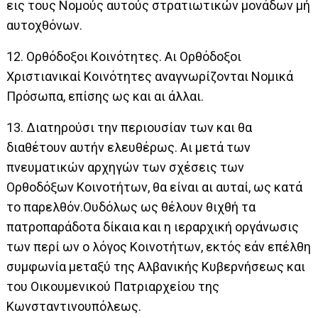
εις τους Νομούς αυτούς στρατιωτικών μονάδων μή
αυτοχθόνων.
12. Ορθόδοξοι Κοινότητες. Αι Ορθόδοξοι
Χριστιανικαί Κοινότητες αναγνωρίζονται Νομικά
Πρόσωπα, επίσης ως και αι άλλαι.
13. Διατηρούσι την περιουσίαν των και θα
διαθέτουν αυτήν ελευθέρως. Αι μετά των
πνευματικών αρχηγών των σχέσεις των
Ορθοδόξων Κοινοτήτων, θα είναι αι αυταί, ως κατά
το παρελθόν.Ουδόλως ως θέλουν θιχθή τα
πατροπαράδοτα δίκαια και η ιεραρχική οργάνωσις
των περί ων ο λόγος Κοινοτήτων, εκτός εάν επέλθη
συμφωνία μεταξύ της Αλβανικής Κυβερνήσεως και
του Οικουμενικού Πατριαρχείου της
Κωνσταντινουπόλεως.