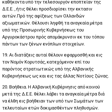
καθήκοντα υπό την τελεσουργόν εποπτείαν της
Δ.Ε.Ε. , ήτις θέλει προσδιορίσει την εκτασιν
αυτών.Πρό της αφίξεως των Ολλανδών
αξιωματικών. Θέλουσι ληφθή τα αναγκαία μέτρα
υπό της Προσωρινής Κυβερνήσεως του
Αργυροκάστρου πρός απομάκρυνσιν εκ του τόπου
πάντων των ξένων ενόπλων στοιχείων.
19. Αι διατάξεις αυταί θέλουν εφαρμοσθή και εις
τον Νομόν Κορυτσάς, κατεχόμενον επί του
παρόντος στρατιωτικώς υπό της Αλβανικής
Κυβερνήσεως ως και εις τας άλλας Νοτίους ζώνας.
20. Βοήθεια. Η Αλβανική Κυβέρνησις από κοινού
μετά της Δ.Ε.Ε. θέλει λάβει τα αναγκαία μέτρα διά
να έλθη εις βοήθειαν των υπό των Σωμάτων των
τελευταίων ετών δοκιμασθέντων πληθυσμών.