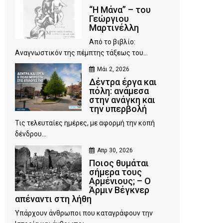
“Η Μάνα” – του
Γεώργιου
Μαρτινέλλη
Από το βιβλίο:
Αναγνωστικόν της πέμπτης τάξεως του...
Μάι 2, 2026
Δέντρα έργα και
πόλη: ανάμεσα
στην ανάγκη και
την υπερβολή
Τις τελευταίες ημέρες, με αφορμή την κοπή
δένδρου...
Απρ 30, 2026
Ποιος θυμάται
σήμερα τους
Αρμένιους; – Ο
Άρμιν Βέγκνερ
απέναντι στη λήθη
Υπάρχουν άνθρωποι που καταγράφουν την