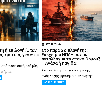
Απρ 8, 2026
η ή επιλογή; Όταν
Στο παρά 5 ο πλανήτης:
ός κράτους γίνονται
Εκεχειρία ΗΠΑ–Ιράν με
αντάλλαγμα το στενό Ορμούζ
– Ανάσα ή παγίδα;
η απόφαση αυτή ελήφθη
Στο χείλος μιας γενικευμένης
ιτήρια...
ανάφλεξης βρέθηκε ο πλανήτης –...
ή
Ελλάδα-Πολιτική