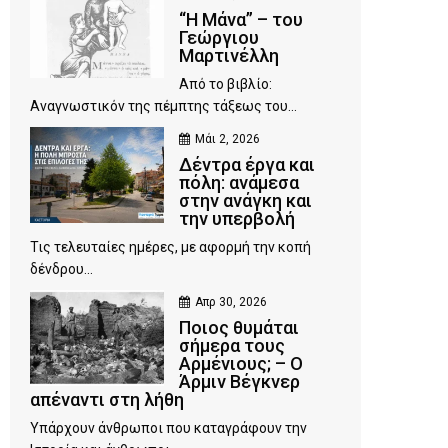
“Η Μάνα” – του
Γεώργιου
Μαρτινέλλη
Από το βιβλίο:
Αναγνωστικόν της πέμπτης τάξεως του...
Μάι 2, 2026
Δέντρα έργα και
πόλη: ανάμεσα
στην ανάγκη και
την υπερβολή
Τις τελευταίες ημέρες, με αφορμή την κοπή
δένδρου...
Απρ 30, 2026
Ποιος θυμάται
σήμερα τους
Αρμένιους; – Ο
Άρμιν Βέγκνερ
απέναντι στη λήθη
Υπάρχουν άνθρωποι που καταγράφουν την