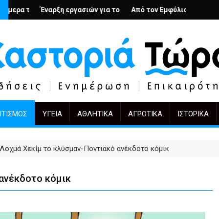
ς; – Ο Άρμιν Βέγκνερ απέναντι στη λήθη
ργασιών για το Κέντρο Ημέρας Ολικής Φροντίδας στην Καστοριά
Από τον Εμφύλιο στην Πόλωση: το ίδιο έργο, 
KIFF 51: Η εικόνα μ
ΙΤΙΣΜΌΣ
ΥΓΕΊΑ
ΑΘΛΗΤΙΚΆ
ΑΓΡΟΤΙΚΆ
ΙΣΤΟΡΙΚΆ
 Λοχμά Χεκίμ το κλύσμαν-Ποντιακό ανέκδοτο κόμικ
 ανέκδοτο κόμικ