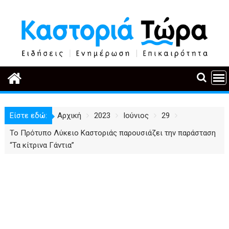
Περάστε
στο
περιεχόμενο
Είστε εδώ:
Αρχική
2023
Ιούνιος
29
Το Πρότυπο Λύκειο Καστοριάς παρουσιάζει την παράσταση
“Τα κίτρινα Γάντια”