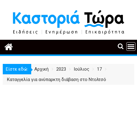
Περάστε
στο
περιεχόμενο
Είστε εδώ:
Αρχική
2023
Ιούλιος
17
Καταγγελία για ανύπαρκτη διάβαση στο Ντολτσό