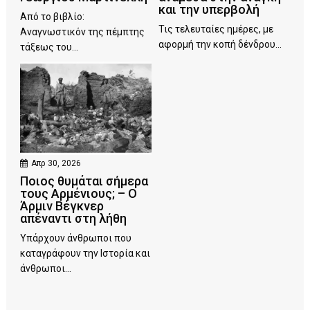
και την υπερβολή
Από το βιβλίο:
Τις τελευταίες ημέρες, με
Αναγνωστικόν της πέμπτης
αφορμή την κοπή δένδρου...
τάξεως του...
Απρ 30, 2026
Ποιος θυμάται σήμερα
τους Αρμένιους; – Ο
Άρμιν Βέγκνερ
απέναντι στη λήθη
Υπάρχουν άνθρωποι που
καταγράφουν την Ιστορία και
άνθρωποι...