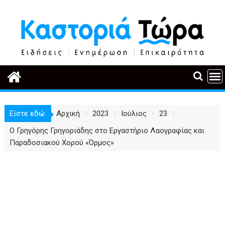
Περάστε
στο
περιεχόμενο
Είστε εδώ:
Αρχική
2023
Ιούλιος
23
Ο Γρηγόρης Γρηγοριάδης στο Εργαστήριο Λαογραφίας και
Παραδοσιακού Χορού «Όρμος»