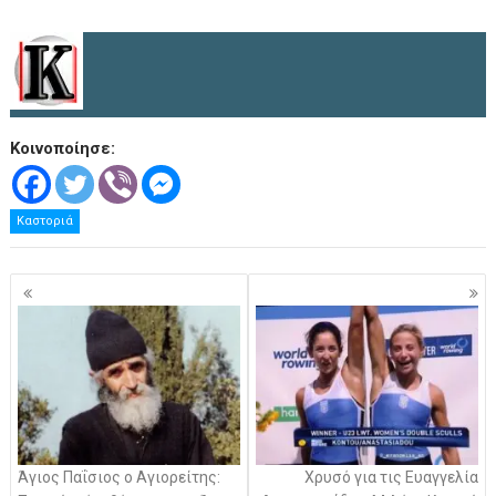
Κοινοποίησε:
Καστοριά
Πλοήγηση
άρθρων
Άγιος Παΐσιος ο Αγιορείτης:
Χρυσό για τις Ευαγγελία