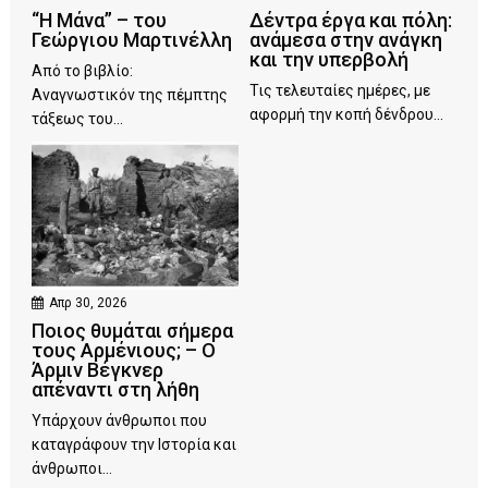
“Η Μάνα” – του
Δέντρα έργα και πόλη:
Γεώργιου Μαρτινέλλη
ανάμεσα στην ανάγκη
και την υπερβολή
Από το βιβλίο:
Τις τελευταίες ημέρες, με
Αναγνωστικόν της πέμπτης
αφορμή την κοπή δένδρου...
τάξεως του...
Απρ 30, 2026
Ποιος θυμάται σήμερα
τους Αρμένιους; – Ο
Άρμιν Βέγκνερ
απέναντι στη λήθη
Υπάρχουν άνθρωποι που
καταγράφουν την Ιστορία και
άνθρωποι...