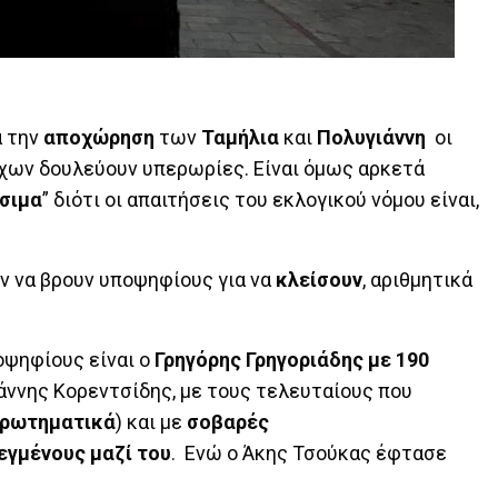
ά την
αποχώρηση
των
Ταμήλια
και
Πολυγιάννη
οι
ων δουλεύουν υπερωρίες. Είναι όμως αρκετά
ύσιμα
” διότι οι απαιτήσεις του εκλογικού νόμου είναι,
υν να βρουν υποψηφίους για να
κλείσουν
, αριθμητικά
ψηφίους είναι ο
Γρηγόρης Γρηγοριάδης με 190
άννης Κορεντσίδης, με τους τελευταίους που
ερωτηματικά
) και με
σοβαρές
εγμένους μαζί του
. Ενώ ο Άκης Τσούκας έφτασε