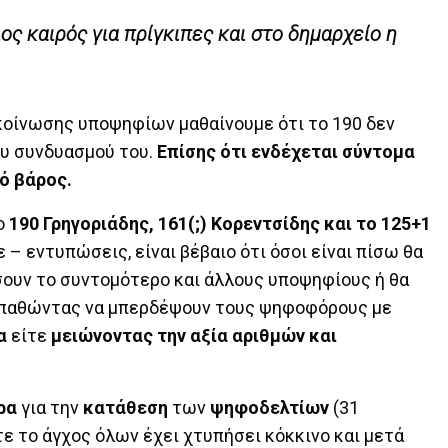
ος καιρός για πρίγκιπες και στο δημαρχείο η
κοίνωσης υποψηφίων μαθαίνουμε ότι το 190 δεν
ου συνδυασμού του.
Επίσης ότι ενδέχεται σύντομα
ό βάρος.
το
190 Γρηγοριάδης, 161(;) Κορεντσίδης και το 125+1
– εντυπώσεις, είναι βέβαιο ότι όσοι είναι πίσω θα
σουν το συντομότερο και άλλους υποψηφίους ή θα
σπαθώντας να μπερδέψουν τους ψηφοφόρους με
α
είτε
μειώνοντας την αξία αριθμών και
ρα
για την
κατάθεση
των
ψηφοδελτίων
(31
ε το άγχος όλων έχει χτυπήσει κόκκινο και μετά