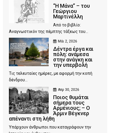
“Η Μάνα” – του
Γεώργιου
Μαρτινέλλη
Από το βιβλίο:
Αναγνωστικόν της πέμπτης τάξεως του...
Μάι 2, 2026
Δέντρα έργα και
πόλη: ανάμεσα
στην ανάγκη και
την υπερβολή
Τις τελευταίες ημέρες, με αφορμή την κοπή
δένδρου...
Απρ 30, 2026
Ποιος θυμάται
σήμερα τους
Αρμένιους; – Ο
Άρμιν Βέγκνερ
απέναντι στη λήθη
Υπάρχουν άνθρωποι που καταγράφουν την