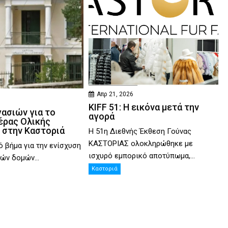
Απρ 21, 2026
KIFF 51: Η εικόνα μετά την
γασιών για το
αγορά
έρας Ολικής
 στην Καστοριά
Η 51η Διεθνής Έκθεση Γούνας
ΚΑΣΤΟΡΙΑΣ ολοκληρώθηκε με
ό βήμα για την ενίσχυση
ισχυρό εμπορικό αποτύπωμα,...
ών δομών...
Καστοριά