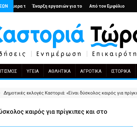
ερβολή
Αρμένιους; – Ο Άρμιν Βέγκνερ απέναντι στη λήθη
ΣΕΩΝ
ναρξη εργασιών για το Κέντρο Ημέρας Ολικής Φροντίδας στην Κα
Από τον Εμφύλιο στην Πόλωση: το ίδιο
KIFF 51: Η ε
ΙΤΙΣΜΌΣ
ΥΓΕΊΑ
ΑΘΛΗΤΙΚΆ
ΑΓΡΟΤΙΚΆ
ΙΣΤΟΡΙΚΆ
Δημοτικές εκλογές Καστοριά: «Είναι δύσκολος καιρός για πρίγκ
ύσκολος καιρός για πρίγκιπες και στο