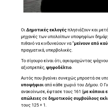
Οι
Δημοτικές εκλογές
πλησιάζουν και μετ
μηχανές των υπολοίπων υποψηφίων δημάρχ
πιθανό να κινδυνεύουν να “
μείνουν από κα
πραγματικά, υπερβολικές.
Το σίγουρο είναι ότι, αγκομαχώντας ψάχνο
αξιοπρεπές,
ψηφοδέλτιο
.
Αυτός που βγαίνει συνεχώς μπροστά σε υπο
υποψήφιοι
από κάθε χωριό του Δήμου. Ο Γι
ανακοίνωσε, έφτασε τους 161 (
με κάποια 
απώλειες
σε
δημοτικούς συμβούλους εκλ
τους 125 + 1.