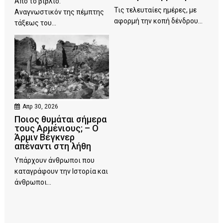
Από το βιβλίο:
Τις τελευταίες ημέρες, με
Αναγνωστικόν της πέμπτης
αφορμή την κοπή δένδρου...
τάξεως του...
Απρ 30, 2026
Ποιος θυμάται σήμερα
τους Αρμένιους; – Ο
Άρμιν Βέγκνερ
απέναντι στη λήθη
Υπάρχουν άνθρωποι που
καταγράφουν την Ιστορία και
άνθρωποι...