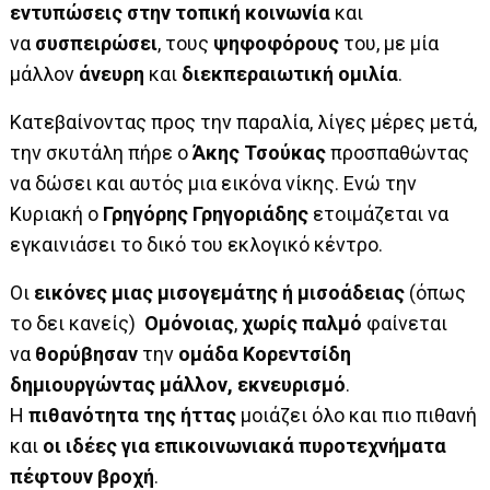
εντυπώσεις στην τοπική κοινωνία
και
να
συσπειρώσει
, τους
ψηφοφόρους
του, με μία
μάλλον
άνευρη
και
διεκπεραιωτική ομιλία
.
Κατεβαίνοντας προς την παραλία, λίγες μέρες μετά,
την σκυτάλη πήρε ο
Άκης Τσούκας
προσπαθώντας
να δώσει και αυτός μια εικόνα νίκης. Ενώ την
Κυριακή ο
Γρηγόρης Γρηγοριάδης
ετοιμάζεται να
εγκαινιάσει το δικό του εκλογικό κέντρο.
Οι
εικόνες μιας μισογεμάτης ή μισοάδειας
(όπως
το δει κανείς)
Ομόνοιας
,
χωρίς παλμό
φαίνεται
να
θορύβησαν
την
ομάδα Κορεντσίδη
δημιουργώντας μάλλον, εκνευρισμό
.
Η
πιθανότητα της ήττας
μοιάζει όλο και πιο πιθανή
και
οι ιδέες για επικοινωνιακά πυροτεχνήματα
πέφτουν βροχή
.