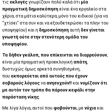
τις
εκλογές
γνωρίζουν πολύ καλά ότι
μία
πραγματική δημοσκόπηση
είναι ένα εργαλείο στα
χέρια, στα μάτια καλύτερα, μόνο του ειδικού (για να
“χτίσει” στα συν και να εξουδετερώσει τα πλην του
υποψηφίου) και η
δημοσκόπηση
αυτή
δεν γίνεται
γνωστή ούτε στην στενότερη ομάδα του
υποψηφίου.
Τα δήθεν γκάλοπ,
που επίκεινται να διαρρεύσουν
,
είναι μία πραγματική προεκλογική
απάτη
,
δυστυχώς όμως αρκετά συνηθισμένη,
που
εκπορεύεται από αυτούς που έχουν
σοβαρούς λόγους
να
ανησυχούν!!
και
νομίζουν
ότι
με αυτόν τον τρόπο θα πάρουν κεφάλι στην
παράσταση νίκης
.
Με λίγα λόγια, αυτοί που
φοβούνται
, με
νύχια
και