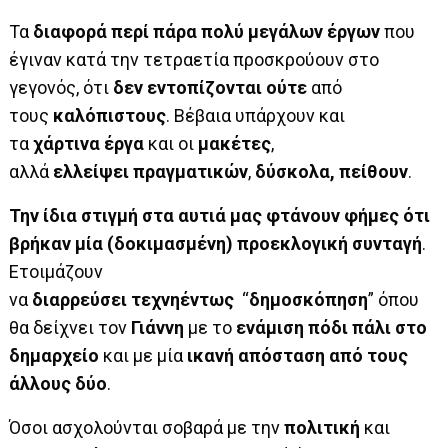
Τα
διαφορά περί πάρα πολύ μεγάλων έργων
που
έγιναν κατά την τετραετία προσκρούουν στο
γεγονός, ότι
δεν εντοπίζονται ούτε
από
τους
καλόπιστους
. Βέβαια υπάρχουν και
τα
χάρτινα έργα
και οι
μακέτες
,
αλλά
ελλείψει
πραγματικών
,
δύσκολα, πείθουν
.
Την ίδια στιγμή στα αυτιά μας φτάνουν φήμες ότι
βρήκαν μία (δοκιμασμένη) προεκλογική συνταγή
.
Ετοιμάζουν
να
διαρρεύσει
τεχνηέντως
“
δημοσκόπηση
” όπου
θα δείχνει τον
Γιάννη
με το
ενάμιση πόδι πάλι στο
δημαρχείο
και με μία
ικανή απόσταση από τους
άλλους δύο
.
Όσοι ασχολούνται σοβαρά με την
πολιτική
και