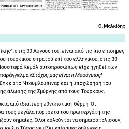
Θ. Μαλκίδη
ς
κης”, στις 30 Αυγούστου, είναι από τις πιο επίσημες
του τουρκικού στρατού επί του ελληνικού, στις 30
 Μουσταφά Κεμάλ αυτοπροσώπως είχε ηγηθεί των
 παράγγελμα
«Στόχος μας είναι η Μεσόγειος!
ήθηκε στο Ντουμλούπιναρ και η υποχώρησή του
της άλωσης της Σμύρνης από τους Τούρκους.
ία από ιδιαίτερη εθνικιστική θέρμη. Οι
δα τους μεγάλα πορτρέτα του πρωτεργάτη της
ζουν σημαίες. Όλοι καλούνται να σημαιοστολίσουν,
ο, ενώ ο Τύπος γεμίζει επίσημες δηλώσεις.