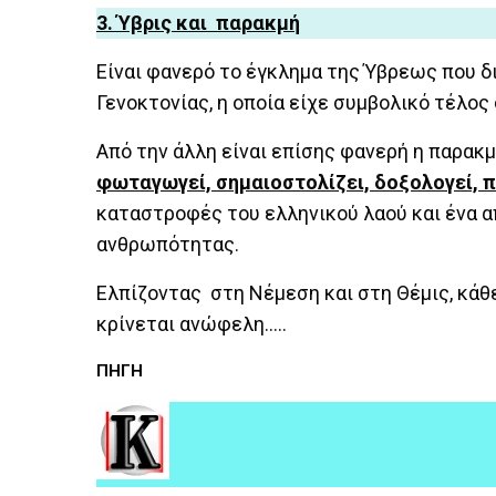
3. Ύβρις και παρακμή
Είναι φανερό το έγκλημα της Ύβρεως που δ
Γενοκτονίας, η οποία είχε συμβολικό τέλος 
Από την άλλη είναι επίσης φανερή η παρακμ
φωταγωγεί, σημαιοστολίζει, δοξολογεί, π
καταστροφές του ελληνικού λαού και ένα α
ανθρωπότητας.
Ελπίζοντας στη Νέμεση και στη Θέμις, κάθ
κρίνεται ανώφελη…..
ΠΗΓΗ