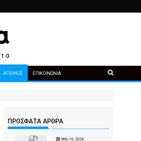
ιά
ο, άλλοι πρωταγωνιστές
 μετά την αγορά
Περιοδική Έκθεση με τίτλο “Στάχτες και δάκρυα στη Λ
"Η Μάνα" - του Γεώργιου Μα
ΑΠΌΨΕΙΣ
ΕΠΙΚΟΙΝΩΝΊΑ
ΠΡΟΣΦΑΤΑ ΑΡΘΡΑ
Μάι 10, 2026