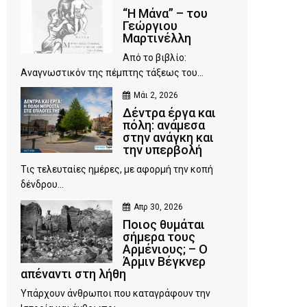
“Η Μάνα” – του
Γεώργιου
Μαρτινέλλη
Από το βιβλίο:
Αναγνωστικόν της πέμπτης τάξεως του...
Μάι 2, 2026
Δέντρα έργα και
πόλη: ανάμεσα
στην ανάγκη και
την υπερβολή
Τις τελευταίες ημέρες, με αφορμή την κοπή
δένδρου...
Απρ 30, 2026
Ποιος θυμάται
σήμερα τους
Αρμένιους; – Ο
Άρμιν Βέγκνερ
απέναντι στη λήθη
Υπάρχουν άνθρωποι που καταγράφουν την