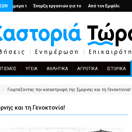
λή
ιους; – Ο Άρμιν Βέγκνερ απέναντι στη λήθη
ΣΕΩΝ
η εργασιών για το Κέντρο Ημέρας Ολικής Φροντίδας στην Καστορ
Από τον Εμφύλιο στην Πόλωση: το ίδιο έργ
KIFF 51: Η εικόνα
ΙΤΙΣΜΌΣ
ΥΓΕΊΑ
ΑΘΛΗΤΙΚΆ
ΑΓΡΟΤΙΚΆ
ΙΣΤΟΡΙΚΆ
Γιορτάζοντας την καταστροφή της Σμύρνης και τη Γενοκτονία!
ρνης και τη Γενοκτονία!