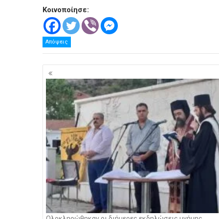
Κοινοποίησε:
Απόψεις
Πλοήγηση
άρθρων
Ολοκληρώθηκαν οι διήμερες εκδηλώσεις μνήμης